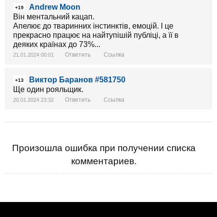
Andrew Moon
+19
Він ментальний кацап.
Апелює до тваринних інстинктів, емоцій. І це
прекрасно працює на найтупішій публіці, а її в
деяких країнах до 73%...
Ответить
Ссылка
21.01.2024 00:01
Виктор Баранов #581750
+13
Ще один рояльщик.
Ответить
Ссылка
20.01.2024 23:32
Произошла ошибка при получении списка
комментариев.