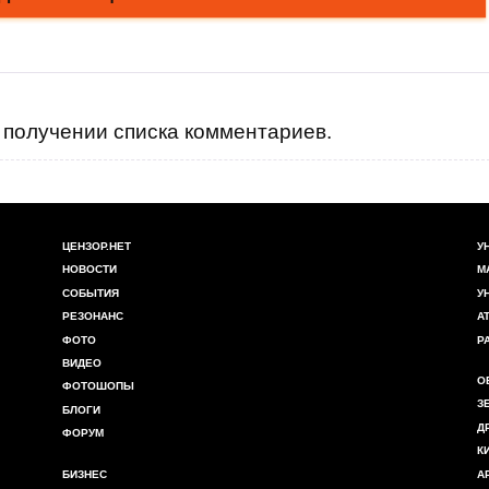
получении списка комментариев.
ЦЕНЗОР.НЕТ
У
НОВОСТИ
М
СОБЫТИЯ
У
РЕЗОНАНС
А
ФОТО
Р
ВИДЕО
О
ФОТОШОПЫ
З
БЛОГИ
Д
ФОРУМ
К
БИЗНЕС
А