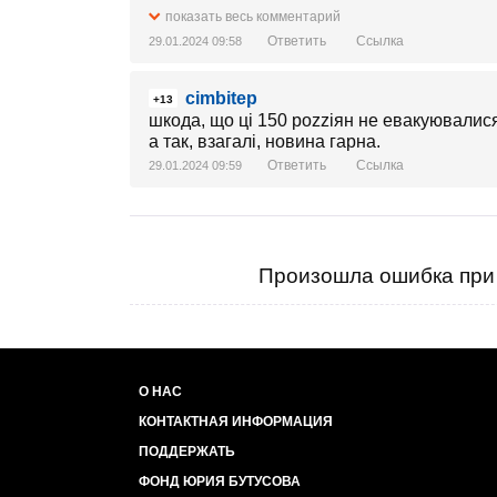
показать весь комментарий
Ответить
Ссылка
29.01.2024 09:58
cimbitep
+13
шкода, що ці 150 роzzіян не евакуювалися
а так, взагалі, новина гарна.
Ответить
Ссылка
29.01.2024 09:59
Произошла ошибка при 
О НАС
КОНТАКТНАЯ ИНФОРМАЦИЯ
ПОДДЕРЖАТЬ
ФОНД ЮРИЯ БУТУСОВА