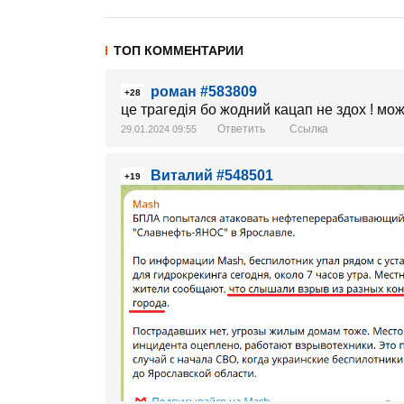
ТОП КОММЕНТАРИИ
роман #583809
+28
це трагедія бо жодний кацап не здох ! може
Ответить
Ссылка
29.01.2024 09:55
Виталий #548501
+19