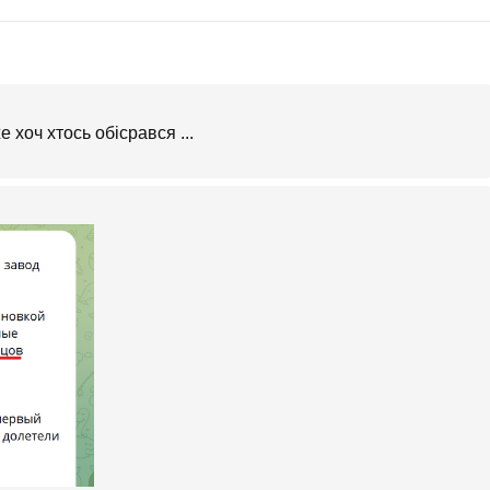
 хоч хтось обісрався ...