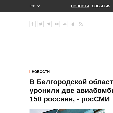
НОВОСТИ
СОБЫТИЯ
РУС
ENG
УКР
НОВОСТИ
В Белгородской облас
уронили две авиабомб
150 россиян, - росСМИ