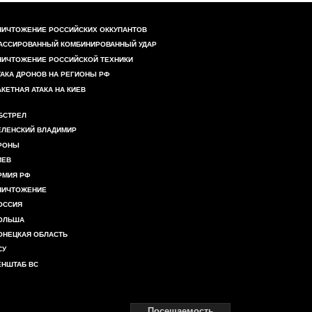
НИЧТОЖЕНИЕ РОССИЙСКИХ ОККУПАНТОВ
АССИРОВАННЫЙ КОМБИНИРОВАННЫЙ УДАР
НИЧТОЖЕНИЕ РОССИЙСКОЙ ТЕХНИКИ
ТАКА ДРОНОВ НА РЕГИОНЫ РФ
АКЕТНАЯ АТАКА НА КИЕВ
БСТРЕЛ
ЕЛЕНСКИЙ ВЛАДИМИР
РОНЫ
ИЕВ
РМИЯ РФ
НИЧТОЖЕНИЕ
ОССИЯ
ОЛЬША
ОНЕЦКАЯ ОБЛАСТЬ
СУ
ЕНШТАБ ВС
Посещаемость