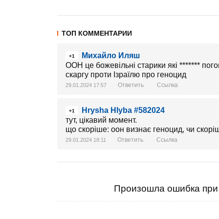
ТОП КОММЕНТАРИИ
Михайло Иляш
+1
ООН це божевільні старики які ******* по
скаргу проти Ізраїлю про геноцид
Ответить
Ссылка
29.01.2024 17:57
Hrysha Hlyba #582024
+1
тут, цікавий момент.
що скоріше: оон визнає геноцид, чи скор
Ответить
Ссылка
29.01.2024 18:11
Произошла ошибка при 