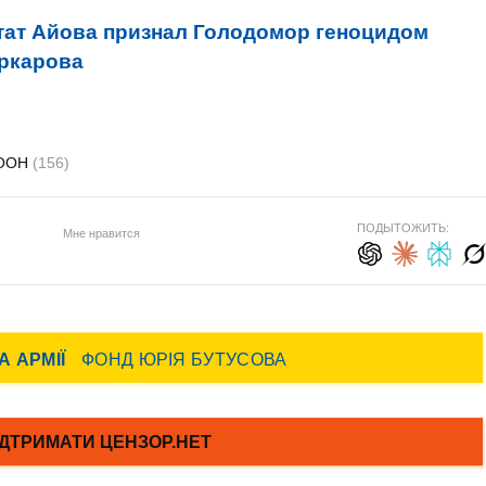
ат Айова признал Голодомор геноцидом
аркарова
 ООН
(156)
ПОДЫТОЖИТЬ:
Мне нравится