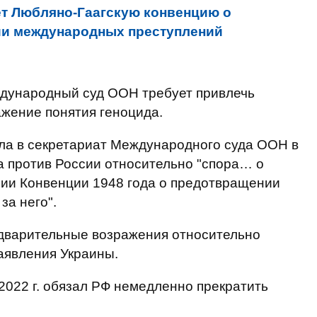
т Любляно-Гаагскую конвенцию о
ии международных преступлений
ждународный суд ООН требует привлечь
ажение понятия геноцида.
ала в секретариат Международного суда ООН в
а против России относительно "спора… о
нии Конвенции 1948 года о предотвращении
за него".
едварительные возражения относительно
аявления Украины.
022 г. обязал РФ немедленно прекратить