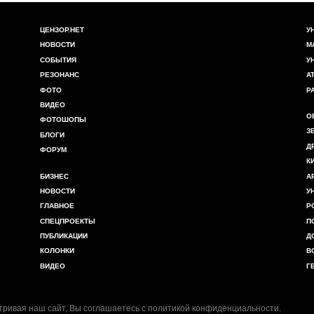
ЦЕНЗОР.НЕТ
У
НОВОСТИ
М
СОБЫТИЯ
У
РЕЗОНАНС
А
ФОТО
Р
ВИДЕО
О
ФОТОШОПЫ
З
БЛОГИ
Д
ФОРУМ
К
БИЗНЕС
А
НОВОСТИ
У
ГЛАВНОЕ
Р
СПЕЦПРОЕКТЫ
П
ПУБЛИКАЦИИ
Д
КОЛОНКИ
В
ВИДЕО
Г
ривая наш сайт, Вы соглашаетесь с
политикой конфиденциальности
.