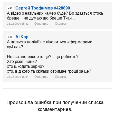
Сергей Трофимов #428890
+31
А відео з натільних камер буде? Бо здається хтось
бреше, і не думаю що бреше Ткач...
Ответить
Ссылка
28.02.2024 15:32
Al Kap
+17
А польска поліції не цікавиться «фермерами
ху&ла»?
Не встановлює хто це? І що роблять?
Хто ріже шини?
хто шкодить зерно?
хто, від кого та скільки отримае гроші за це?
Ответить
Ссылка
28.02.2024 15:34
Произошла ошибка при получении списка
комментариев.