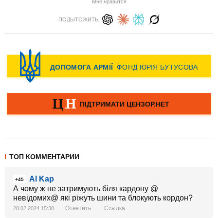
Мне нравится
ПОДЫТОЖИТЬ:
ТОП КОММЕНТАРИИ
Al Kap
+45
А чому ж не затримують біля кардону @
невідомих@ які ріжуть шини та блокують кордон?
Ответить
Ссылка
28.02.2024 15:38