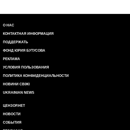
дипломатичний імунітет.
Фактично угорці показали, що українські посадовці
високого рангу створили нелегальний
контрабандний канал.
О НАС
КОНТАКТНАЯ ИНФОРМАЦИЯ
В той же день речник МЗС України оголосив про
проведення службової перевірки. Але чомусь про
ПОДДЕРЖАТЬ
результати перевірки по справі, яка дискредитує
Україну досі не повідомив ні президент України, ні
ФОНД ЮРИЯ БУТУСОВА
міністр МЗС, ні голова ДПСУ, ніхто.
РЕКЛАМА
В Україні розслідування цієї справи взяли
УСЛОВИЯ ПОЛЬЗОВАНИЯ
співробітники НАБУ.
ПОЛИТИКА КОНФИДЕНЦИАЛЬНОСТИ
2 травня детективи НАБУ провели обшуки в 27
НОВИНИ СВІЖІ
прикордонному загоні Закарпатської області. НАБУ
UKRAINIAN NEWS
розслідує причетність прикордонників до
забезпечення каналу контрабанди до Європи, який
створили дипломати МЗС.
ЦЕНЗОР.НЕТ
НОВОСТИ
За даними джерел Цензор.Нет, по контрабандному
каналу для перевозки цигарок могло бути залучено
СОБЫТИЯ
до 8 мікроавтобусів з дипломатичними знаками, при