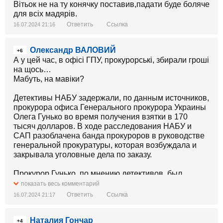
Вітьок не на ту конячку поставив,падати буде боляче
для всіх мадярів.
Ответить
Ссылка
16.07.2024 21:16
Олександр ВАЛОВИЙ
+6
А у цей час, в офісі ГПУ, прокурорські, збирали гроші
на щось…
Мабуть, на мавіки?
Детективы НАБУ задержали, по данным источников,
прокурора офиса Генерального прокурора Украины
Олега Гунько во время получения взятки в 170
тысяч долларов. В ходе расследования НАБУ и
САП разоблачена банда прокуроров в руководстве
генеральной прокуратуры, которая возбуждала и
закрывала уголовные дела по заказу.
Прокурор Гунько, по мнению детективов, был
участником этой банды и непосредственно получал
показать весь комментарий
деньги за закрытие уголовного дела. Ему сообщили
Ответить
Ссылка
16.07.2024 21:17
о подозрении по ч. 4 ст. 368 УК Украины. Проводятся
следственные действия, планируется сообщить о
Наталия Гончар
подозрении другим участникам преступления.
+4