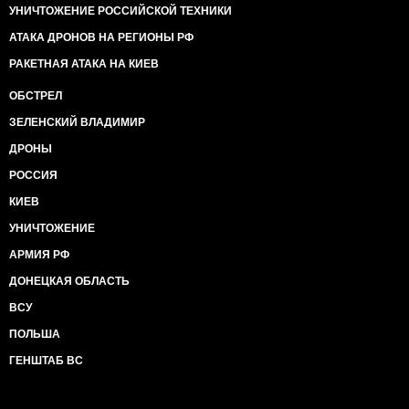
журналісти писали у 2021-му році:
УНИЧТОЖЕНИЕ РОССИЙСКОЙ ТЕХНИКИ
https://www.facebook.com/olga.rudenko/posts/pfb
__cft__[0]=AZUjrYKPq3QbBioUAhkd-
АТАКА ДРОНОВ НА РЕГИОНЫ РФ
**********************************************************************
РАКЕТНАЯ АТАКА НА КИЕВ
n0pgFZtWFL7vecXG_&__tn__=-UK-R
https://www.facebook.com/olga.rudenko/posts/pfbid
ОБСТРЕЛ
Сподіваюсь, що цей скандал отримає офіційне
ЗЕЛЕНСКИЙ ВЛАДИМИР
роз'яснення від президента, який за законом
ДРОНЫ
відповідає за нашу зовніщню політику, від міністра
МЗС, і що усі, хто створив та збирав гроші за
РОССИЯ
контрабанду, будуть хоча б відсторонені від владних
КИЕВ
кабінетів.
УНИЧТОЖЕНИЕ
https://www.facebook.com/butusov.yuriy?
АРМИЯ РФ
__cft__[0]=AZUjrYKPq3QbBioUAhkd-
**********************************************************************
ДОНЕЦКАЯ ОБЛАСТЬ
n0pgFZtWFL7vecXG_&__tn__=-UC%2CP-R
Юрій
ВСУ
Бутусов
ПОЛЬША
ГЕНШТАБ ВС