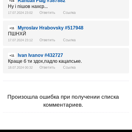
Randall Flag #387882
+16
Ну і пішов нахєр...
Ответить
Ссылка
17.07.2024 23:02
Myroslav Hrabovsky #517948
+11
ПШНХЙ
Ответить
Ссылка
17.07.2024 23:12
Ivan Ivanov #432727
+11
Краще б ти здох,падло кацапське.
Ответить
Ссылка
18.07.2024 00:32
Произошла ошибка при получении списка
комментариев.