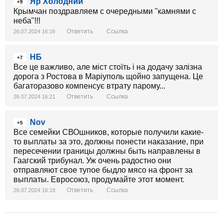
Яр Холодний
+9
Крымчан поздравляем с очередными "камнями с
неба"!!!
Ответить
Ссылка
26.07.2024 16:16
НБ
+7
Все це важливо, але міст стоїть і на додачу залізна
дорога з Ростова в Маріуполь щойно запущена. Це
багаторазово компенсує втрату парому...
Ответить
Ссылка
26.07.2024 16:21
Nov
+5
Все семейки СВОшников, которые получили какие-
то выплаты за это, должны понести наказание, при
пересечении границы должны быть направлены в
Гаагский трибунал. Уж очень радостно они
отправляют свое тупое быдло мясо на фронт за
выплаты. Евросоюз, продумайте этот момент.
Ответить
Ссылка
26.07.2024 16:18