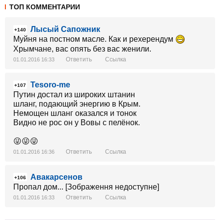
ТОП КОММЕНТАРИИ
Лысый Сапожник
+140
Муйня на постном масле. Как и рехерендум
Хрымчане, вас опять без вас женили.
Ответить
Ссылка
01.01.2016 16:33
Tesoro-me
+107
Путин достал из широких штанин
шланг, подающий энергию в Крым.
Немощен шланг оказался и тонок
Видно не рос он у Вовы с пелёнок.
😜😜😜
Ответить
Ссылка
01.01.2016 16:36
Авакарсенов
+106
Пропал дом... [Зображення недоступне]
Ответить
Ссылка
01.01.2016 16:33