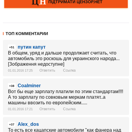
ТОП КОММЕНТАРИИ
путин капут
+51
В общем, уряд и дальше продолжает считать, что
автомобиль это роскошь для украинского народа...
[Зображення недоступне]
Ответить
Ссылка
01.01.2016 17:25
Coalminer
+38
Вот бы еще зарплату платили по этим стандартам!!!!
А то зарплату по совковым меркам платят..а
машины ввозить по европейским.....
Ответить
Ссылка
01.01.2016 17:21
Alex_dos
+37
То есть все кацапские автомобили "как фанера над