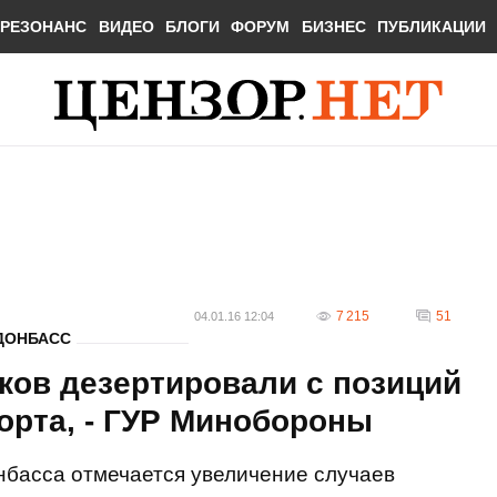
РЕЗОНАНС
ВИДЕО
БЛОГИ
ФОРУМ
БИЗНЕС
ПУБЛИКАЦИИ
7 215
51
04.01.16 12:04
ДОНБАСС
иков дезертировали с позиций
орта, - ГУР Минобороны
нбасса отмечается увеличение случаев