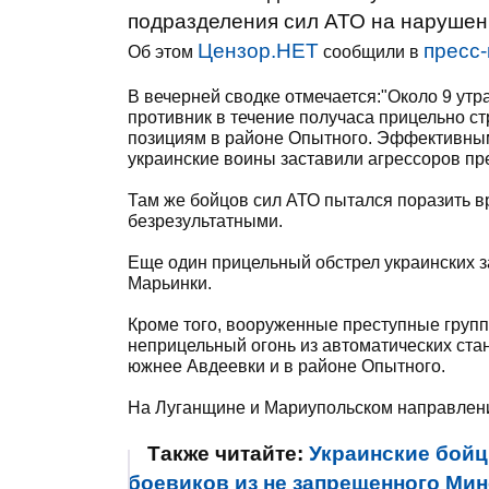
подразделения сил АТО на нарушен
Цензор.НЕТ
пресс-
Об этом
сообщили в
В вечерней сводке отмечается:"Около 9 ут
противник в течение получаса прицельно ст
позициям в районе Опытного. Эффективным
украинские воины заставили агрессоров пре
Там же бойцов сил АТО пытался поразить в
безрезультатными.
Еще один прицельный обстрел украинских з
Марьинки.
Кроме того, вооруженные преступные груп
неприцельный огонь из автоматических ста
южнее Авдеевки и в районе Опытного.
На Луганщине и Мариупольском направлении
Также читайте:
Украинские бойц
боевиков из не запрещенного Мин