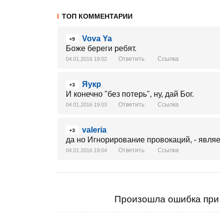
ТОП КОММЕНТАРИИ
Vova Ya
+9
Боже береги ребят.
Ответить
Ссылка
04.01.2016 19:02
Яукр
+3
И конечно "без потерь", ну, дай Бог.
Ответить
Ссылка
04.01.2016 19:03
valeria
+3
да но Игнорирование провокаций, - явля
Ответить
Ссылка
04.01.2016 19:04
Произошла ошибка при 