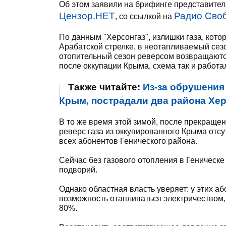
Об этом заявили на брифинге представител
Цензор.НЕТ
Радио Сво
, со ссылкой на
По данным "Херсонгаз", излишки газа, кот
Арабатской стрелке, в неотапливаемый сез
отопительный сезон реверсом возвращаются
после оккупации Крыма, схема так и работа
Также читайте:
Из-за обрушения
Крым, пострадали два района Х
В то же время этой зимой, после прекраще
реверс газа из оккупированного Крыма отсу
всех абонентов Генического района.
Сейчас без газового отопления в Геническе
подворий.
Однако областная власть уверяет: у этих а
возможность отапливаться электричеством, 
80%.