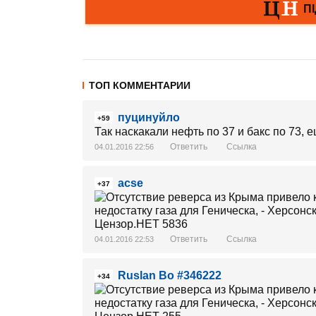
ТОП КОММЕНТАРИИ
пуцинуйло
+59
Так наскакали нефть по 37 и бакс по 73, 
Ответить
Ссылка
04.01.2016 22:56
acse
+37
Ответить
Ссылка
04.01.2016 22:53
Ruslan Bo #346222
+34