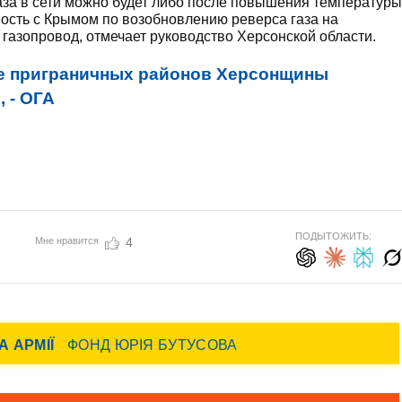
аза в сети можно будет либо после повышения температуры
ность с Крымом по возобновлению реверса газа на
газопровод, отмечает руководство Херсонской области.
е приграничных районов Херсонщины
 - ОГА
ПОДЫТОЖИТЬ:
Мне нравится
4