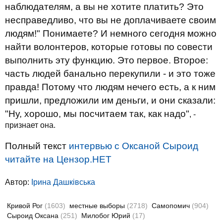
наблюдателям, а вы не хотите платить? Это
несправедливо, что вы не доплачиваете своим
людям!"
Понимаете?
И немного сегодня можно
найти волонтеров, которые готовы по совести
выполнить эту функцию.
Это первое.
Второе:
часть людей банально перекупили - и это тоже
правда!
Потому что людям нечего есть, а к ним
пришли, предложили им деньги, и они сказали:
"Ну, хорошо, мы посчитаем так, как надо"
, -
признает она.
Полный текст
интервью с Оксаной Сыроид
читайте на Цензор.НЕТ
Автор:
Ірина Дашківська
Кривой Рог
(1603)
местные выборы
(2718)
Самопомич
(904)
Сыроид Оксана
(251)
Милобог Юрий
(17)