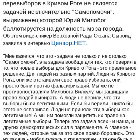
перевыборов в Кривом Роге не является
задачей исключительно "Самопомочи",
выдвиженец которой Юрий Милобог
баллотируется на должность мэра города.
Об этом вице-спикер Верховной Рады Оксана Сыроид
Цензор.НЕТ.
заявила в интервью
"Мне кажется, что это - задача не только и не столько
"Самопомочи", эта задача вообще для тех, кто поверил в
то, что новые выборы для Кривого Рога - это правильное
решение. Для людей из разных партий. Люди из Кривого
Рога, они же отстаивали свое право избирать, они
просто были против фальсификаций. Мы же не
противопоставляли Милобога Вилкулу, мы защищали
право людей выбирать. А люди не верили, что эти
выборы были легитимными. Если бы верили - никто бы
этого не оспаривал. Люди не приняли эти выборы как
легитимные! А мы им помогли защитить их право на
легитимные выборы. Теперь это задача всех - и наша, и
других демократических сил в парламенте. А главное -
тех людей, которые так за это свое право боролись. Это
их задача - мобилизовать и криворожан, и также быть и