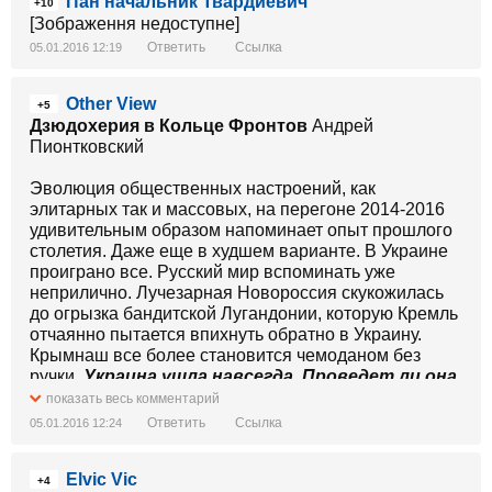
Пан начальник Твардиевич
+10
[Зображення недоступне]
Ответить
Ссылка
05.01.2016 12:19
Other View
+5
Дзюдохерия в Кольце Фронтов
Андрей
Пионтковский
Эволюция общественных настроений, как
элитарных так и массовых, на перегоне 2014-2016
удивительным образом напоминает опыт прошлого
столетия. Даже еще в худшем варианте. В Украине
проиграно все. Русский мир вспоминать уже
неприлично. Лучезарная Новороссия скукожилась
до огрызка бандитской Лугандонии, которую Кремль
отчаянно пытается впихнуть обратно в Украину.
Крымнаш все более становится чемоданом без
ручки.
Украина ушла навсегда. Проведет ли она
успешные реформы и станет ли
показать весь комментарий
вдохновляющим примером для России, пока
Ответить
Ссылка
05.01.2016 12:24
далеко не ясно.
Но война и обострение отношений
с Западом ускорили неизбежный крах потемкинской
Elvic Vic
деревни российской "рыночной экономики" и
+4