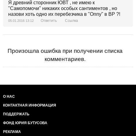
обнажили примитивный воровской общак. Паханат
Я древний сторонник ЮВТ , не имею к
оказался неспособным более выполнять свой
"Самопомочи" никаких особых сантиментов , но
пятнадцатилетний социальный контракт с
назови хоть одно их перебезчика в "Оппу" в ВР ?!
обществом.http://www.kasparov.ru/material.php?
Ответить
Ссылка
05.01.2016 13:12
id=568AD29CB4DE8
Произошла ошибка при получении списка
комментариев.
О НАС
КОНТАКТНАЯ ИНФОРМАЦИЯ
ПОДДЕРЖАТЬ
ФОНД ЮРИЯ БУТУСОВА
РЕКЛАМА