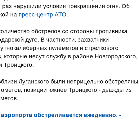
 раз
нарушили
условия прекращения
огня. Об
кой на
пресс-центр АТО.
количество
обстрелов
со стороны противника
одарской
дуге.
В частности
,
захватчики
рупнокалиберных
пулеметов
и стрелкового
в
,
которые
несут
службу
в
районе
Новгородского,
и
Троицкого.
вблизи
Луганского
были
неприцельно
обстреляны
тометов
, позиции
южнее
Троицкого
- дважды
из
метов.
 аэропорта обстреливается ежедневно, -