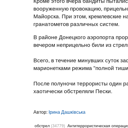
Кроме этого
вчера
бандиты
пыталис
вооруженную провокацию
,
прицель
Майорска
.
При
этом
,
кремлевские
н
гранатометов
различных
систем
.
В районе
Донецкого
аэропорта
прор
вечером
неприцельно
били
из стрел
Всего
,
в течение минувших суток
за
марионетками
режима
"полной
тиш
После полуночи террористы один раз
хаотически обстреляли Пески.
Автор:
Ірина Дашківська
обстрел
(34779)
Антитеррористическая операц