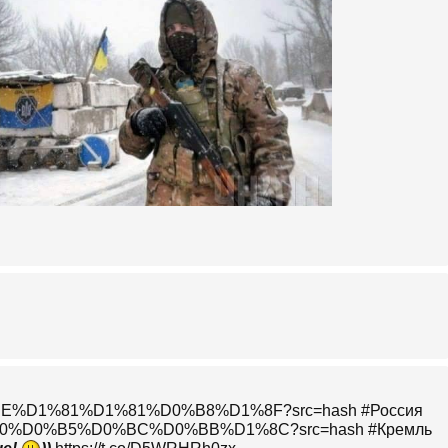
%D0%BE%D1%81%D1%81%D0%B8%D1%8F?src=hash #Россия
%D1%80%D0%B5%D0%BC%D0%BB%D1%8C?src=hash #Кремль