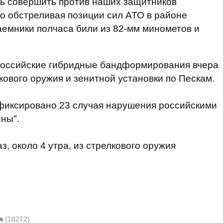
ь совершить
против наших
защитников
но
обстреливая
позиции
сил
АТО
в
районе
аемники
полчаса
били
из
82-мм
минометов
и
оссийские
гибридные
бандформирования
вчера
кового
оружия
и
зенитной
установки по
Пескам
.
фиксировано 23
случая
нарушения
российскими
ины"
.
, около 4 утра, из стрелкового оружия
ия
(18272)