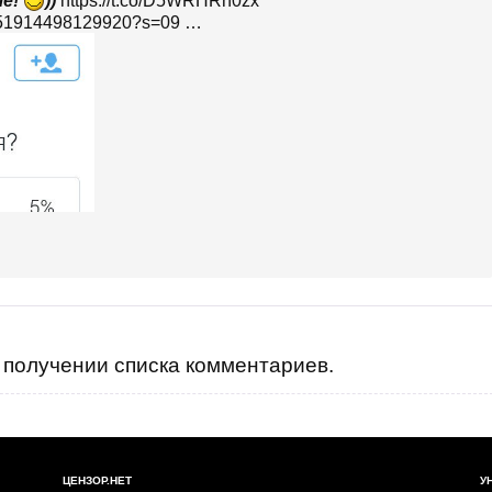
ше!
))
https://t.co/D5WRHRh0zx
84051914498129920?s=09 …
получении списка комментариев.
ЦЕНЗОР.НЕТ
У