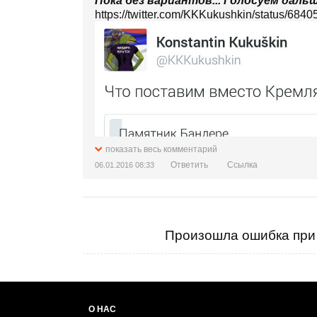
Пока без вариантов... Голосуем даль
https://twitter.com/KKKukushkin/status/6
показать весь комментарий
Ответить
Ссылка
06.01.2016 08:33
Произошла ошибка при 
О НАС