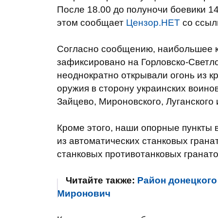
После
18.00
до полуночи
боевики
14
этом сообщает
Цензор.НЕТ
со ссыл
Согласно сообщению, н
аибольшее 
зафиксировано
на
Горловско
-
Светл
неоднократно
открывали
огонь
из к
оружия
в
сторону украинских
воино
Зайцево
,
Мироновского
,
Луганского
Кроме
э
того
,
наши
опорные
пункты 
из автоматических
станковых
грана
станковых
противотанковых
гранато
Читайте также:
Район донецкого
Миронович