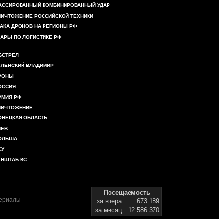
АССИРОВАННЫЙ КОМБИНИРОВАННЫЙ УДАР
НИЧТОЖЕНИЕ РОССИЙСКОЙ ТЕХНИКИ
ТАКА ДРОНОВ НА РЕГИОНЫ РФ
ДАРЫ ПО ЛОГИСТИКЕ РФ
БСТРЕЛ
ЕЛЕНСКИЙ ВЛАДИМИР
РОНЫ
ОССИЯ
РМИЯ РФ
НИЧТОЖЕНИЕ
ОНЕЦКАЯ ОБЛАСТЬ
ИЕВ
ОЛЬША
СУ
ЕНШТАБ ВС
Посещаемость
териалы
за вчера
673 189
за месяц
12 586 370