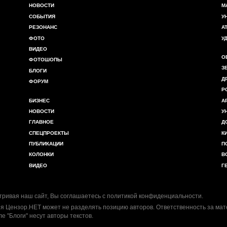
НОВОСТИ
М
СОБЫТИЯ
У
РЕЗОНАНС
А
ФОТО
У
ВИДЕО
О
ФОТОШОПЫ
З
БЛОГИ
Д
ФОРУМ
Р
БИЗНЕС
А
НОВОСТИ
У
ГЛАВНОЕ
Д
СПЕЦПРОЕКТЫ
К
ПУБЛИКАЦИИ
П
КОЛОНКИ
В
ВИДЕО
Г
ривая наш сайт, Вы соглашаетесь с
политикой конфиденциальности
.
я Цензор.НЕТ может не разделять позицию авторов. Ответственность за ма
ле "Блоги" несут авторы текстов.