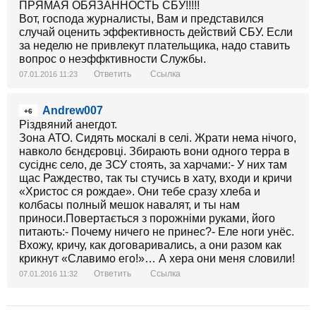
ПРЯМАЯ ОБЯЗАННОСТЬ СБУ!!!!!
Вот, господа журналисты, Вам и представился
случай оценить эффективность действий СБУ. Если
за неделю не привлекут плательщика, надо ставить
вопрос о неэффктивности Службы.
Ответить
Ссылка
07.01.2016 11:23
Andrew007
+6
Різдвяний анегдот.
Зона АТО. Сидять москалі в селі. Жрати нема нічого,
навколо бєндєровці. Збирають вони одного терра в
сусіднє село, де ЗСУ стоять, за харчами:- У них там
щас Раждество, так ты стучись в хату, входи и кричи
«Христос ся рождае». Они тебе сразу хлеба и
колбасы полный мешок навалят, и ты нам
приноси.Повертається з порожніми руками, його
питають:- Почему ничего не принес?- Еле ноги унёс.
Вхожу, кричу, как договаривались, а они разом как
крикнут «Славимо его!»… А хера они меня словили!
Ответить
Ссылка
07.01.2016 11:32