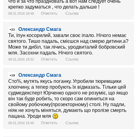
что и за что праздновать а вот нам следует очень
крепко задуматься , что делать дальше !
Ответить
Ссылка
08.01.2016 18:48
Олександр Смага
+21
Ти, їпун косорилий, завали своє іпало. Нічого немає
святого. Тишо падаль, смієшся над смерю дитини.а?
Може ти дибіл, так лічись, уродвиталий бобровский
мля. Засохни падаль. Нічого святого.
Ответить
Ссылка
08.01.2016 18:52
Олександр Смага
+19
Сто%, мутять якусь поганку. Угробили тюремщики
хлопчину, а тепер пробують їх відмазать. Тільки цей
судмедексперт Юрченко одного не розуміє, що якщо
він так буде робить, то скоро сам опиниться на
свойому робочому(прозекторному) столі. Ну падли,
ніяк не хочуть міняться, думають що пролізе смерть
пацана. Уроди мля
Ответить
Ссылка
08.01.2016 18:46