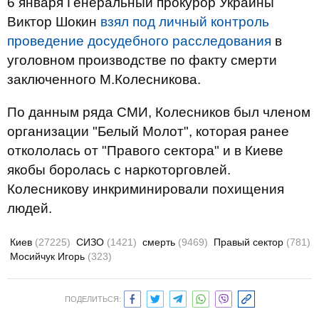
6 января Генеральный прокурор Украины
Виктор Шокин
взял под личный контроль
проведение досудебного расследования
в
уголовном производстве по факту смерти
заключенного М.Колесникова.
По данным ряда СМИ, Колесников был членом
организации "Белый Молот", которая ранее
откололась от "Правого сектора" и в Киеве
якобы боролась с наркоторговлей.
Колесникову инкриминировали похищения
людей.
Киев
(27225)
СИЗО
(1421)
смерть
(9469)
Правый сектор
(781)
Мосийчук Игорь
(323)
ПОДЕЛИТЬСЯ: