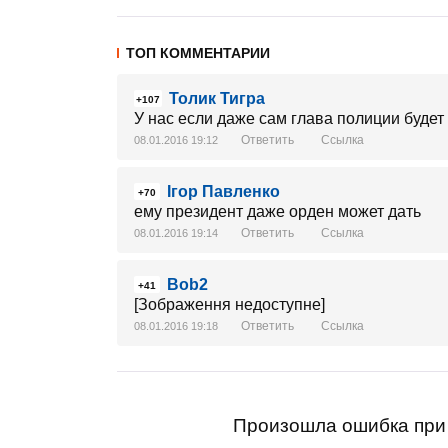
ТОП КОММЕНТАРИИ
Толик Тигра
+107
У нас если даже сам глава полиции будет 
Ответить
Ссылка
08.01.2016 19:12
Ігор Павленко
+70
ему президент даже орден может дать
Ответить
Ссылка
08.01.2016 19:14
Bob2
+41
[Зображення недоступне]
Ответить
Ссылка
08.01.2016 19:18
Произошла ошибка при 