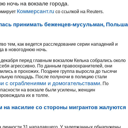
ю ночь на вокзале города.
Коммерсант.ru
ормирует
со ссылкой на Reuters.
лась принимать беженцев-мусульман, Польша
тво тем, как ведется расследование серии нападений и
да в новогоднюю ночь.
 декабря перед главным вокзалом Кельна собрались около
 себя агрессивно. По данным правоохранителей, они
лились в прохожих. Позднее группа выросла до тысячи
зальную площадь. После полуночи в полицию стали
зи с ограблениями и домогательствами
. По
пасности на вокзале были усилены, женщин
провождала их в толпе.
м на насилие со стороны мигрантов жалуются
ла личности 31 нападавшего. У задержанных обнаружены