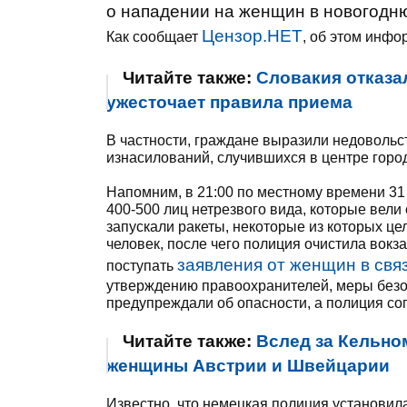
о нападении на женщин в новогодню
Цензор.НЕТ
Как сообщает
, об этом инф
Читайте также:
Словакия отказа
ужесточает правила приема
В частности, граждане выразили недовольс
изнасилований, случившихся в центре горо
Напомним, в 21:00 по местному времени 31
400-500 лиц нетрезвого вида, которые вели
запускали ракеты, некоторые из которых це
человек, после чего полиция очистила вок
заявления от женщин в свя
поступать
утверждению правоохранителей, меры безо
предупреждали об опасности, а полиция со
Читайте также:
Вслед за Кельно
женщины Австрии и Швейцарии
Известно, что немецкая полиция установи