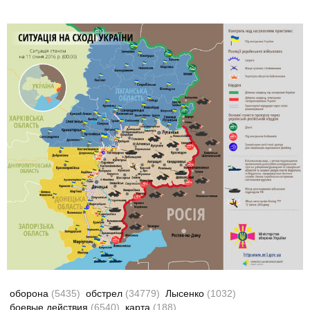
оборона
(5435)
обстрел
(34779)
Лысенко
(1032)
боевые действия
(6540)
карта
(188)