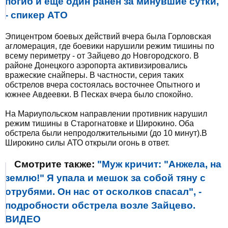
погиб и еще один ранен за минувшие сутки,
- спикер АТО
Эпицентром боевых действий вчера была Горловская
агломерация, где боевики нарушили режим тишины по
всему периметру - от Зайцево до Новгородского. В
районе Донецкого аэропорта активизировались
вражеские снайперы. В частности, серия таких
обстрелов вчера состоялась восточнее Опытного и
южнее Авдеевки. В Песках вчера было спокойно.
На Мариупольском направлении противник нарушил
режим тишины в Старогнатовке и Широкино. Оба
обстрела были непродолжительными (до 10 минут).В
Широкино силы АТО открыли огонь в ответ.
Смотрите также:
"Муж кричит: "Анжела, на
землю!" Я упала и мешок за собой тяну с
отрубями. Он нас от осколков спасал", -
подробности обстрела возле Зайцево.
ВИДЕО