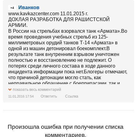
Иванков
+4
www.kavkazcenter.com 11.01.2015 г.
ДОХЛАЯ РАЗРАБОТКА ДЛЯ РАШИСТСКОЙ
АРМИИ.
В России на стрельбах взорвался танк «Армата».Во
время проведения учебных стрельб из 125-
миллиметровых орудий танков Т-14 «Армата» в
одной из машин детонировал боекомплект.В
результате танк внутренним взрывом уничтожен
полностью и восстановлению не подлежит. О
потерях среди личного состава в ходе данного
инцидента информации пока нет.Блогеры отмечают,
что причиной детонации могло стать, как
неправильное обращение с боеприпасами, так и
возгорание внутри башни танка, что с этими
показать весь комментарий
машинами уже было не раз.Не исключают блогеры
Ответить
Ссылка
11.01.2016 17:54
и причин происшествия, связанных с
несовершенством 125-миллиметровой пушки танка,
которая ранее неоднократно подвергалась критике
со стороны специалистов.
Произошла ошибка при получении списка
комментариев.