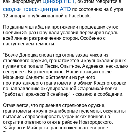
Цензор.НЕТ
Как информирует
, об этом говорится в
сводке пресс-центра АТО
по состоянию на 6 утра
12 января, опубликованной в Facebook.
По данным штаба, на протяжении прошедших суток
боевики 35 раз нарушали условия перемирия вдоль
всей линии разграничения сторон. Особенно с
наступлением темноты.
"Возле Донецка снова под огонь захватчиков из
стрелкового оружия, гранатометов и крупнокалиберных
пулеметов попали Пески, Опытное, Авдеевка, несколько
севернее - Верхнеторецкое. Наши позиции возле
Марьинки бандиты обстреляли из ручного
противотанкового гранатомета, а вблизи Красногоровки
по направлению оккупированной Старомихайловки
"работал" вражеский снайпер", - сказано в сообщении.
Отмечается, что применяя стрелковое оружие,
гранатометы и крупнокалиберные пулеметы, оккупанты
пытались спровоцировать украинских воинов на
открытие ответного огня в районе Новгородского,
Зайцево и Майорска, расположенных севернее