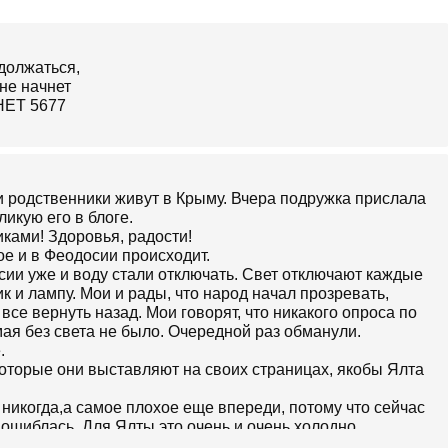
и родственники живут в Крыму. Вчера подружка прислала
икую его в блоге.
ками! Здоровья, радости!
е и в Феодосии происходит.
сии уже и воду стали отключать. Свет отключают каждые
к и лампу. Мои и рады, что народ начал прозревать,
 все вернуть назад. Мои говорят, что никакого опроса по
мая без света не было. Очередной раз обманули.
.
оторые они выставляют на своих страницах, якобы Ялта
а никогда,а самое плохое еще впереди, потому что сейчас
е ошиблась. Для Ялты это очень и очень холодно.
1 до +5. Когда включают отопление, квартиры не