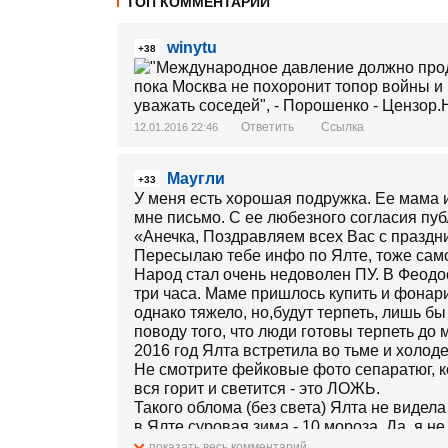
ТОП КОММЕНТАРИИ
winytu
+38
Ответить
Ссылка
12.01.2016 22:46
Маугли
+33
У меня есть хорошая подружка. Ее мама 
мне письмо. С ее любезного согласия публ
«Анечка, Поздравляем всех Вас с праздни
Пересылаю тебе инфо по Ялте, тоже само
Народ стал очень недоволен ПУ. В Феодо
три часа. Маме пришлось купить и фонари
однако тяжело, но,будут терпеть, лишь бы
поводу того, что люди готовы терпеть до 
2016 год Ялта встретила во тьме и холоде
Не смотрите фейковые фото сепаратюг, к
вся горит и светится - это ЛОЖЬ.
Такого облома (без света) Ялта не видел
в Ялте суровая зима - 10 мороза. Да, я н
В квартирах температура просто жах, от -
показать весь комментарий