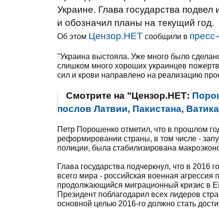
Украине. Глава государства подвел 
и обозначил планы на текущий год.
Цензор.НЕТ
пресс-
Об этом
сообщили в
"Украина выстояла. Уже много было сделано
слишком много хороших украинцев пожертво
сил и крови направлено на реализацию прое
Смотрите на "Цензор.НЕТ:
Поро
послов Латвии, Пакистана, Ватик
Петр Порошенко отметил, что в прошлом го
реформировании страны, в том числе - зап
полиции, была стабилизирована макроэкон
Глава государства подчеркнул, что в 2016 го
всего мира - российская военная агрессия 
продолжающийся миграционный кризис в Евр
Президент поблагодарил всех лидеров стран
основной целью 2016-го должно стать дости