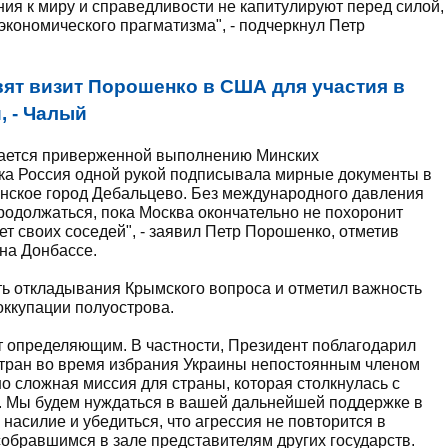
ия к миру и справедливости не капитулируют перед силой,
экономического прагматизма", - подчеркнул Петр
ят визит Порошенко в США для участия в
, - Чалый
стается приверженной выполнению Минских
ока Россия одной рукой подписывала мирные документы в
аинское город Дебальцево. Без международного давления
родолжаться, пока Москва окончательно не похоронит
ет своих соседей", - заявил Петр Порошенко, отметив
на Донбассе.
ь откладывания Крымского вопроса и отметил важность
оккупации полуострова.
ет определяющим. В частности, Президент поблагодарил
стран во время избрания Украины непостоянным членом
о сложная миссия для страны, которая столкнулась с
. Мы будем нуждаться в вашей дальнейшей поддержке в
насилие и убедиться, что агрессия не повторится в
 собравшимся в зале представителям других государств.