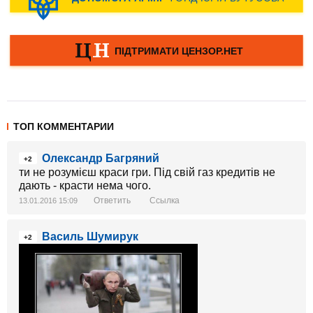
ТОП КОММЕНТАРИИ
Олександр Багряний
+2
ти не розумієш краси гри. Під свій газ кредитів не
дають - красти нема чого.
Ответить
Ссылка
13.01.2016 15:09
Василь Шумирук
+2