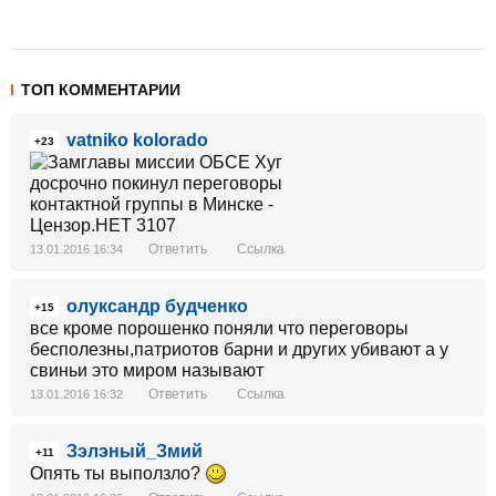
ТОП КОММЕНТАРИИ
vatniko kolorado
+23
Ответить
Ссылка
13.01.2016 16:34
олуксандр будченко
+15
все кроме порошенко поняли что переговоры
бесполезны,патриотов барни и других убивают а у
свиньи это миром называют
Ответить
Ссылка
13.01.2016 16:32
Зэлэный_Змий
+11
Опять ты выползло?