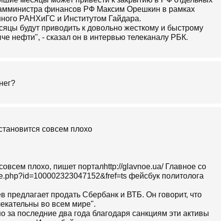
замминистра финансов РФ Максим Орешкин в рамках
нного РАНХиГС и Институтом Гайдара.
яцы будут приводить к довольно жесткому и быстрому
е нефти", - сказал он в интервью телеканалу РБК.
нег?
 становится совсем плохо
овсем плохо, пишет порталhttp://glavnoe.ua/ Главное со
ile.php?id=100002323047152&fref=ts фейсбук политолога
 предлагает продать Сбербанк и ВТБ. Он говорит, что
лекательны во всем мире".
о за последние два года благодаря санкциям эти активы