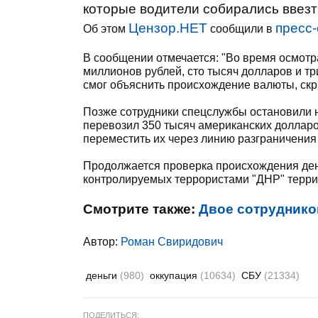
которые водители собирались ввезти 
Цензор.НЕТ
пресс-
Об этом
сообщили в
В сообщении отмечается: "Во время осмот
миллионов рублей, сто тысяч долларов и тр
смог объяснить происхождение валюты, скр
Позже сотрудники спецслужбы остановили н
перевозил 350 тысяч американских долларо
переместить их через линию разграничения
Продолжается проверка происхождения ден
контролируемых террористами "ДНР" терри
Смотрите также:
Двое сотруднико
Автор:
Роман Свиридович
деньги
(980)
оккупация
(10634)
СБУ
(21334)
ПОДЕЛИТЬСЯ: