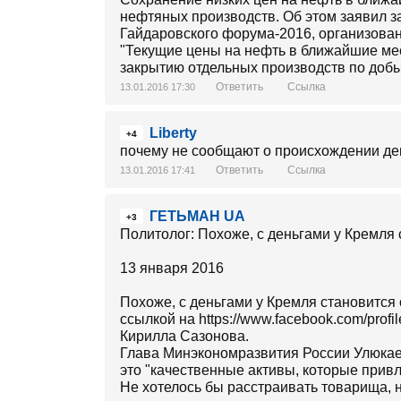
нефтяных производств. Об этом заявил 
Гайдаровского форума-2016, организова
"Текущие цены на нефть в ближайшие мес
закрытию отдельных производств по добыч
Ответить
Ссылка
13.01.2016 17:30
Liberty
+4
почему не сообщают о происхождении де
Ответить
Ссылка
13.01.2016 17:41
ГЕТЬМАН UA
+3
Политолог: Похоже, с деньгами у Кремля
13 января 2016
Похоже, с деньгами у Кремля становится с
ссылкой на https://www.facebook.com/prof
Кирилла Сазонова.
Глава Минэкономразвития России Улюкаев
это "качественные активы, которые прив
Не хотелось бы расстраивать товарища, н