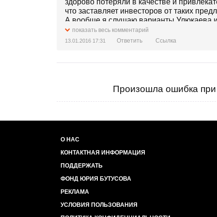
здорово потеряли в качестве и привлекат
что заставляет инвесторов от таких пред
А вообще я слушаю варианты Улюкаева и
ненужное, надо сперва купить что-нибудь
показать весь комментарий
банка появляются сами по себе...
Ответить
Ссылка
13.01.2016 17:31
Произошла ошибка при 
О НАС
КОНТАКТНАЯ ИНФОРМАЦИЯ
ПОДДЕРЖАТЬ
ФОНД ЮРИЯ БУТУСОВА
РЕКЛАМА
УСЛОВИЯ ПОЛЬЗОВАНИЯ