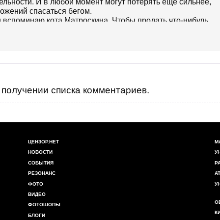
ельности. И в любой момент могут потерять еще сильнее,
ложений спасаться бегом.
 вспоминаю кота Матроскина. Чтобы продать что-нибудь
 ненужное. Все-таки хорошо, когда два ненужных крупных
получении списка комментариев.
ЦЕНЗОР.НЕТ
М
НОВОСТИ
У
СОБЫТИЯ
Р
РЕЗОНАНС
А
ФОТО
У
ВИДЕО
О
ФОТОШОПЫ
К
БЛОГИ