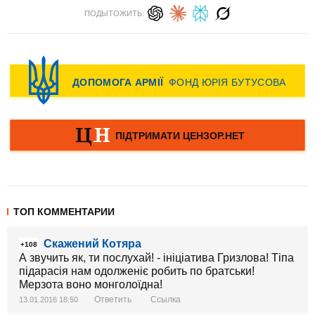
ПОДЫТОЖИТЬ:
ТОП КОММЕНТАРИИ
Скажений Котяра
+108
А звучить як, ти послухай! - ініціатива Гризлова! Тіпа
підарасія нам одолженіє робить по братськи!
Мерзота воно монголоїдна!
Ответить
Ссылка
13.01.2016 18:50