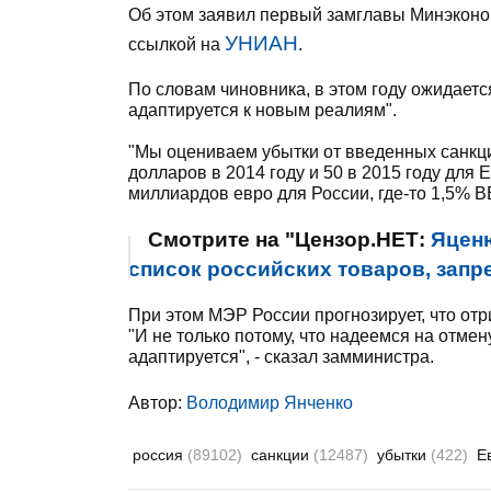
Об этом заявил первый замглавы Минэконо
УНИАН
ссылкой на
.
По словам чиновника, в этом году ожидаетс
адаптируется к новым реалиям".
"Мы оцениваем убытки от введенных санкц
долларов в 2014 году и 50 в 2015 году для 
миллиардов евро для России, где-то 1,5% В
Смотрите на "Цензор.НЕТ:
Яцен
список российских товаров, запр
При этом МЭР России прогнозирует, что отр
"И не только потому, что надеемся на отмен
адаптируется", - сказал замминистра.
Автор:
Володимир Янченко
россия
(89102)
санкции
(12487)
убытки
(422)
Е