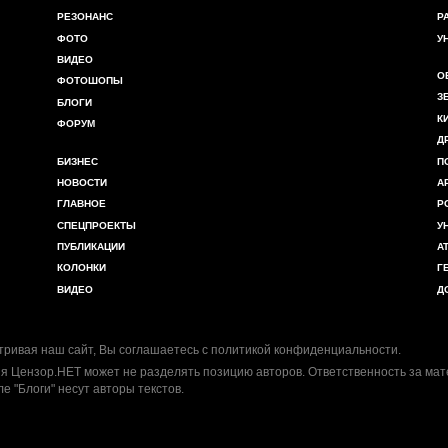
РЕЗОНАНС
Р
ФОТО
У
ВИДЕО
О
ФОТОШОПЫ
З
БЛОГИ
К
ФОРУМ
Д
БИЗНЕС
П
НОВОСТИ
А
ГЛАВНОЕ
Р
СПЕЦПРОЕКТЫ
У
ПУБЛИКАЦИИ
А
КОЛОНКИ
Г
ВИДЕО
Д
ривая наш сайт, Вы соглашаетесь с
политикой конфиденциальности
.
я Цензор.НЕТ может не разделять позицию авторов. Ответственность за ма
ле "Блоги" несут авторы текстов.