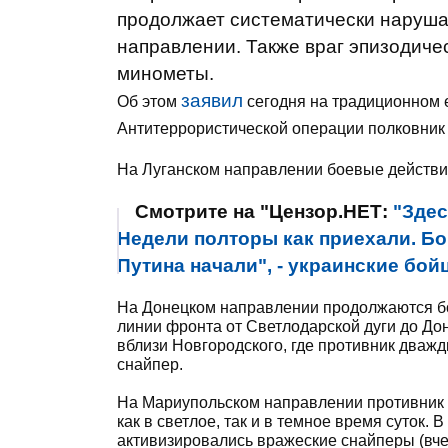
продолжает систематически наруша
направлении. Также враг эпизодиче
минометы.
заявил
Об этом
сегодня на традиционном 
Антитеррористической операции полковник
На Луганском направлении боевые действия
Смотрите на "Цензор.НЕТ:
"Здес
Недели полторы как приехали. Бо
Путина начали", - украинские бо
На Донецком направлении продолжаются бо
линии фронта от Светлодарской дуги до До
вблизи Новгородского, где противник дваж
снайпер.
На Мариупольском направлении противник
как в светлое, так и в темное время суток. 
активизировались вражеские снайперы (вчер