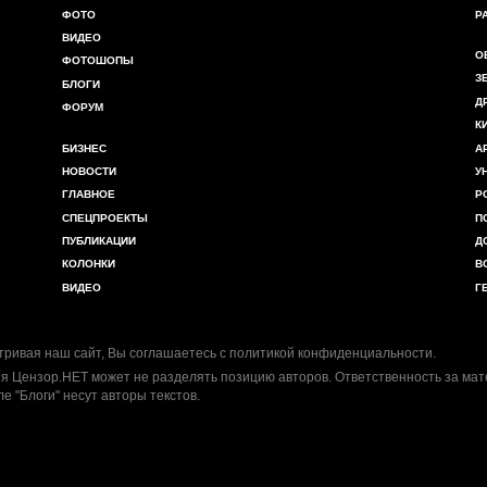
ФОТО
Р
ВИДЕО
О
ФОТОШОПЫ
З
БЛОГИ
Д
ФОРУМ
К
БИЗНЕС
А
НОВОСТИ
У
ГЛАВНОЕ
Р
СПЕЦПРОЕКТЫ
П
ПУБЛИКАЦИИ
Д
КОЛОНКИ
В
ВИДЕО
Г
ривая наш сайт, Вы соглашаетесь с
политикой конфиденциальности
.
я Цензор.НЕТ может не разделять позицию авторов. Ответственность за ма
ле "Блоги" несут авторы текстов.