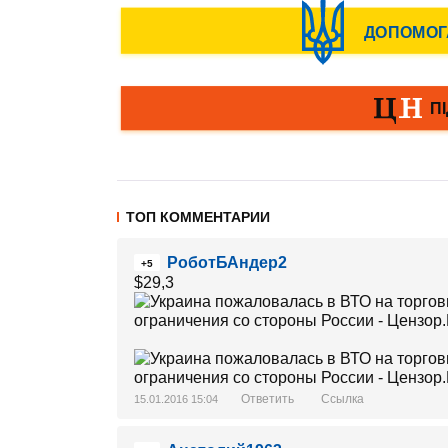
ТОП КОММЕНТАРИИ
РоботБАндер2
+5
$29,3
Ответить
Ссылка
15.01.2016 15:04