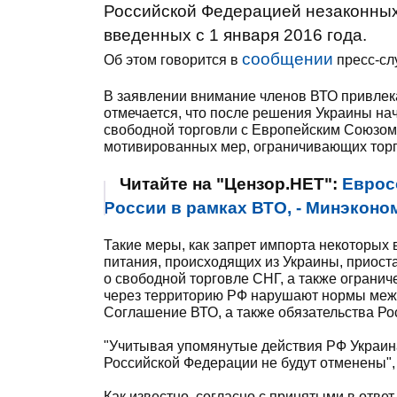
Российской Федерацией незаконных
введенных с 1 января 2016 года.
сообщении
Об этом говорится в
пресс-сл
В заявлении внимание членов ВТО привлека
отмечается, что после решения Украины н
свободной торговли с Европейским Союзом с
мотивированных мер, ограничивающих тор
Читайте на "Цензор.НЕТ":
Еврос
России в рамках ВТО, - Минэконо
Такие меры, как запрет импорта некоторых 
питания, происходящих из Украины, приост
о свободной торговле СНГ, а также огранич
через территорию РФ нарушают нормы меж
Соглашение ВТО, а также обязательства Ро
"Учитывая упомянутые действия РФ Украин
Российской Федерации не будут отменены", 
Как известно, согласно с принятыми в отв