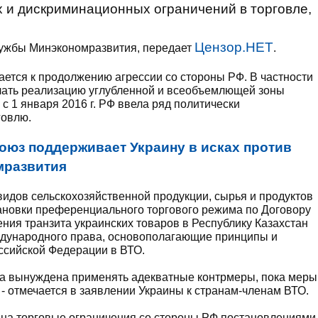
 и дискриминационных ограничений в торговле,
Цензор.НЕТ
ужбы Минэкономразвития, передает
.
ется к продолжению агрессии со стороны РФ. В частности
ачать реализацию углубленной и всеобъемлющей зоны
 1 января 2016 г. РФ ввела ряд политически
говлю.
оюз поддерживает Украину в исках против
мразвития
видов сельскохозяйственной продукции, сырья и продуктов
ановки преференциального торгового режима по Договору
ения транзита украинских товаров в Республику Казахстан
дународного права, основополагающие принципы и
ссийской Федерации в ВТО.
а вынуждена применять адекватные контрмеры, пока меры
- отмечается в заявлении Украины к странам-членам ВТО.
ет на торговые ограничения со стороны РФ постановлениями