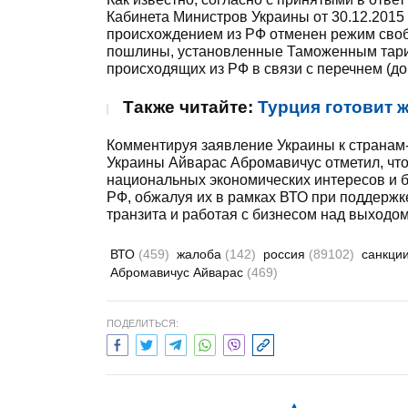
Кабинета Министров Украины от 30.12.2015
происхождением из РФ отменен режим своб
пошлины, установленные Таможенным тариф
происходящих из РФ в связи с перечнем (до
Также читайте:
Турция готовит 
Комментируя заявление Украины к странам-
Украины Айварас Абромавичус отметил, что
национальных экономических интересов и б
РФ, обжалуя их в рамках ВТО при поддержк
транзита и работая с бизнесом над выходо
ВТО
(459)
жалоба
(142)
россия
(89102)
санкци
Абромавичус Айварас
(469)
ПОДЕЛИТЬСЯ: