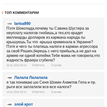
ТОП КОММЕНТАРИИ
larisa890
+72
Пэтя Шоколада,почему ты Савика Шустера за
неуплату налогов гнобишь,а тех,кто крадет
миллиарды долларов из кармана народа.ты
крышуешь.Ты что -крыша криминала в Украине?
Пэтя и чего ты платишь налоги в карман агрессора
за свой Рошен,берешь с него прибыль,а не дал на
армию ни одной копейки.Тебе мама не говорила,что
жадность фраера сгубила?
Ответить
Ссылка
16.01.2016 00:14
Лалала Лалалала
+69
я так понимаю шо Сеня Шокин Ахметов Гепа и пр.
рыги все заплатили все-все налоги?
Ответить
Ссылка
16.01.2016 00:13
злой крот
+60