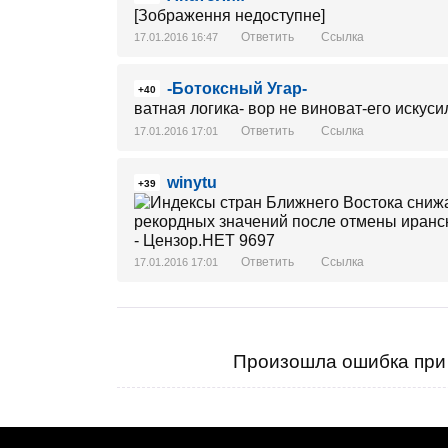
[Зображення недоступне]
Ответить
Ссылка
17.01.2016 16:47
-Ботоксный Угар-
+40
ватная логика- вор не виноват-его искус
Ответить
Ссылка
17.01.2016 17:01
winytu
+39
Ответить
Ссылка
17.01.2016 17:01
Произошла ошибка при 