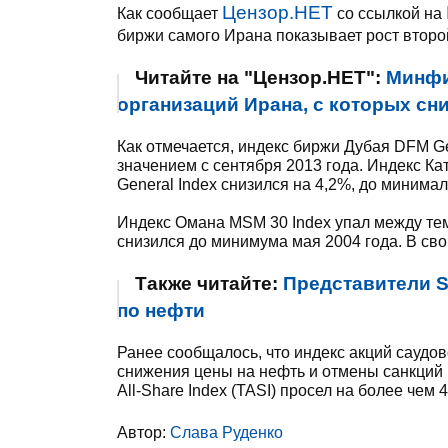
Цензор.НЕТ
Как сообщает
со ссылкой на
биржи самого Ирана показывает рост второ
Читайте на "Цензор.НЕТ":
Минфи
организаций Ирана, с которых сн
Как отмечается, индекс биржи Дубая DFM G
значением с сентября 2013 года. Индекс Ка
General Index снизился на 4,2%, до минимал
Индекс Омана MSM 30 Index упал между тем 
снизился до минимума мая 2004 года. В св
Также читайте:
Представители Sh
по нефти
Ранее сообщалось, что индекс акций саудо
снижения цены на нефть и отмены санкций 
All-Share Index (TASI) просел на более чем 4
Автор:
Слава Руденко