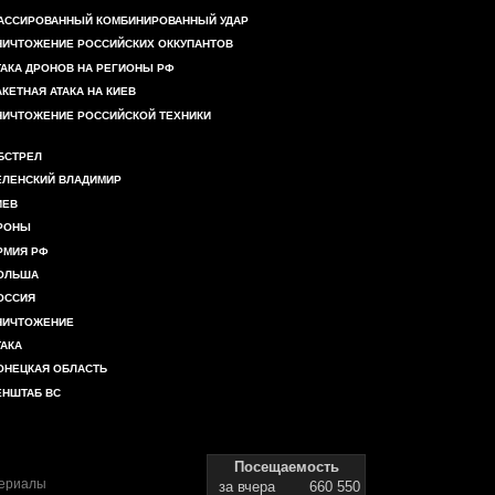
АССИРОВАННЫЙ КОМБИНИРОВАННЫЙ УДАР
НИЧТОЖЕНИЕ РОССИЙСКИХ ОККУПАНТОВ
ТАКА ДРОНОВ НА РЕГИОНЫ РФ
АКЕТНАЯ АТАКА НА КИЕВ
НИЧТОЖЕНИЕ РОССИЙСКОЙ ТЕХНИКИ
БСТРЕЛ
ЕЛЕНСКИЙ ВЛАДИМИР
ИЕВ
РОНЫ
РМИЯ РФ
ОЛЬША
ОССИЯ
НИЧТОЖЕНИЕ
ТАКА
ОНЕЦКАЯ ОБЛАСТЬ
ЕНШТАБ ВС
Посещаемость
териалы
за вчера
660 550