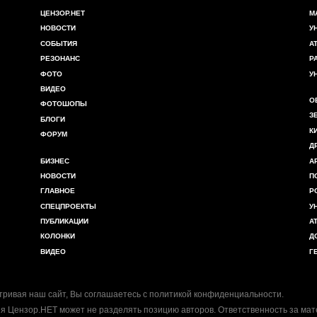
ЦЕНЗОР.НЕТ
М
НОВОСТИ
У
СОБЫТИЯ
А
РЕЗОНАНС
Р
ФОТО
У
ВИДЕО
О
ФОТОШОПЫ
З
БЛОГИ
К
ФОРУМ
Д
БИЗНЕС
А
НОВОСТИ
П
ГЛАВНОЕ
Р
СПЕЦПРОЕКТЫ
У
ПУБЛИКАЦИИ
А
КОЛОНКИ
Д
ВИДЕО
Г
ривая наш сайт, Вы соглашаетесь с
политикой конфиденциальности
.
я Цензор.НЕТ может не разделять позицию авторов. Ответственность за ма