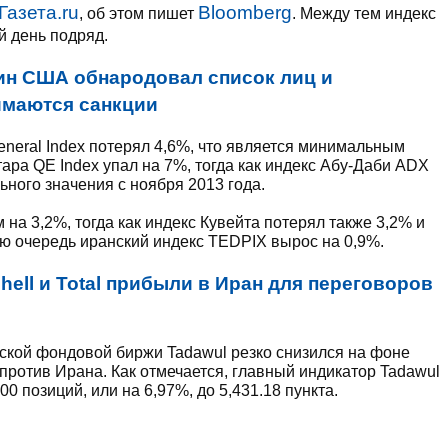
Газета.ru
Bloomberg
, об этом пишет
. Между тем индекс
й день подряд.
н США обнародовал список лиц и
имаются санкции
eneral Index потерял 4,6%, что является минимальным
тара QE Index упал на 7%, тогда как индекс Абу-Даби ADX
ьного значения с ноября 2013 года.
на 3,2%, тогда как индекс Кувейта потерял также 3,2% и
ою очередь иранский индекс TEDPIX вырос на 0,9%.
ell и Total прибыли в Иран для переговоров
вской фондовой биржи Tadawul резко снизился на фоне
против Ирана. Как отмечается, главный индикатор Tadawul
00 позиций, или на 6,97%, до 5,431.18 пункта.