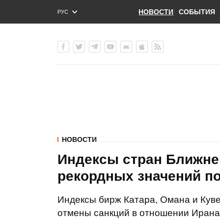
НОВОСТИ
СОБЫТИЯ
РУС
ENG
УКР
НОВОСТИ
Индексы стран Ближне
рекордных значений п
Индексы бирж Катара, Омана и Кув
отмены санкций в отношении Ирана