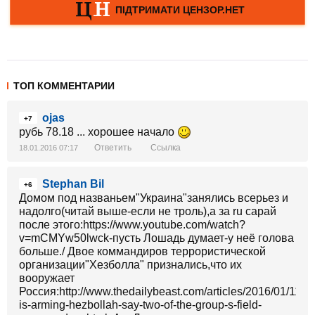
ТОП КОММЕНТАРИИ
ojas
+7
рубь 78.18 ... хорошее начало
Ответить
Ссылка
18.01.2016 07:17
Stephan Bil
+6
Домом под названьем"Украина"занялись всерьез и
надолго(читай выше-если не троль),а за ru сарай
после этого:https://www.youtube.com/watch?
v=mCMYw50lwck-пусть Лошадь думает-у неё голова
больше./ Двое коммандиров террористической
организации"Хезболла" признались,что их
вооружает
Россия:http://www.thedailybeast.com/articles/2016/01/11/ru
is-arming-hezbollah-say-two-of-the-group-s-field-