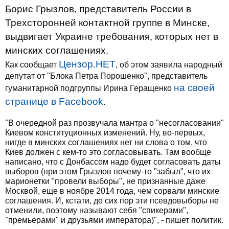
Борис Грызлов, представитель России в
Трехсторонней контактной группе в Минске,
выдвигает Украине требования, которых нет в
минских соглашениях.
Цензор.НЕТ
Как сообщает
, об этом заявила народный
депутат от "Блока Петра Порошенко", представитель
на своей
гуманитарной подгруппы Ирина Геращенко
странице в Facebook
.
"В очередной раз прозвучала мантра о "несогласовании"
Киевом конституционных изменений. Ну, во-первых,
нигде в минских соглашениях нет ни слова о том, что
Киев должен с кем-то это согласовывать. Там вообще
написано, что с Донбассом надо будет согласовать даты
выборов (при этом Грызлов почему-то "забыл", что их
марионетки "провели выборы", не признанные даже
Москвой, еще в ноябре 2014 года, чем сорвали минские
соглашения. И, кстати, до сих пор эти псевдовыборы не
отменили, поэтому называют себя "спикерами",
"премьерами" и друзьями императора)", - пишет политик.