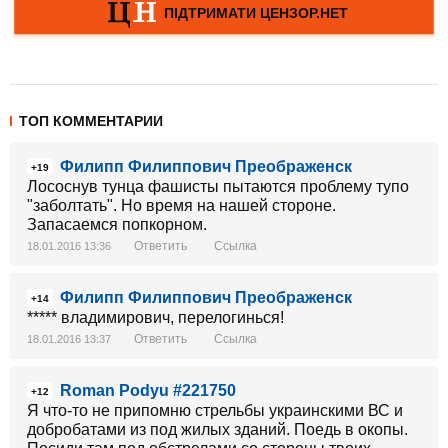
ТОП КОММЕНТАРИИ
Филипп Филиппович Преображенск
+19
Лососнув тунца фашисты пытаются проблему тупо
"заболтать". Но время на нашей стороне.
Запасаемся попкорном.
Ответить
Ссылка
18.01.2016 13:36
Филипп Филиппович Преображенск
+14
***** владимирович, перелогинься!
Ответить
Ссылка
18.01.2016 13:37
Roman Podyu #221750
+12
Я что-то не припомню стрельбы украинскими ВС и
добробатами из под жилых зданий. Поедь в окопы.