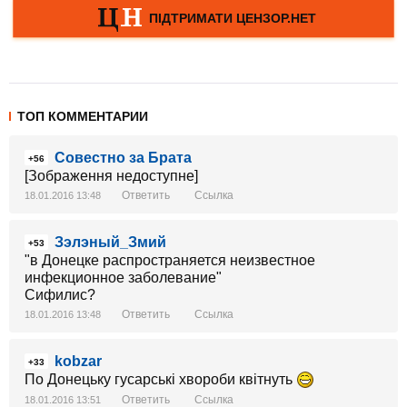
ТОП КОММЕНТАРИИ
Совестно за Брата
+56
[Зображення недоступне]
Ответить
Ссылка
18.01.2016 13:48
Зэлэный_Змий
+53
"в Донецке распространяется неизвестное
инфекционное заболевание"
Сифилис?
Ответить
Ссылка
18.01.2016 13:48
kobzar
+33
По Донецьку гусарські хвороби квітнуть
Ответить
Ссылка
18.01.2016 13:51