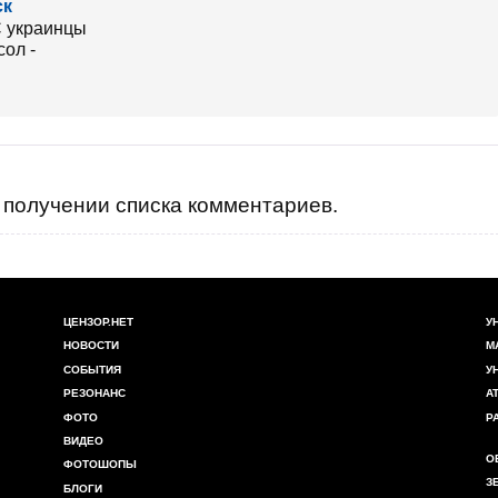
ск
получении списка комментариев.
ЦЕНЗОР.НЕТ
У
НОВОСТИ
М
СОБЫТИЯ
У
РЕЗОНАНС
А
ФОТО
Р
ВИДЕО
О
ФОТОШОПЫ
З
БЛОГИ