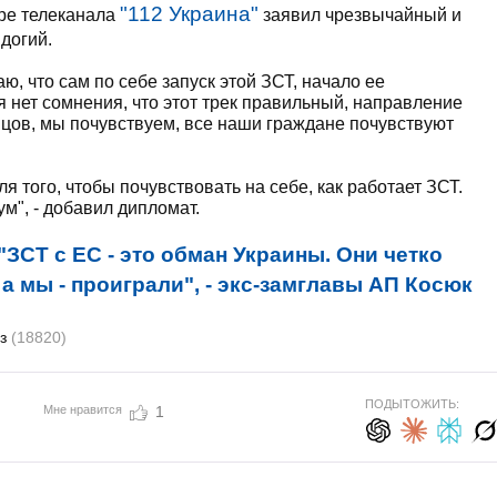
"112 Украина"
ире телеканала
заявил чрезвычайный и
догий.
ю, что сам по себе запуск этой ЗСТ, начало ее
я нет сомнения, что этот трек правильный, направление
нцов, мы почувствуем, все наши граждане почувствуют
 того, чтобы почувствовать на себе, как работает ЗСТ.
м", - добавил дипломат.
"ЗСТ с ЕС - это обман Украины. Они четко
а мы - проиграли", - экс-замглавы АП Косюк
юз
(18820)
ПОДЫТОЖИТЬ:
Мне нравится
1