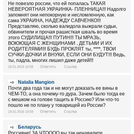
Не повезло россии, что ей попалась ТАКАЯ
НЕВЕРОЯТНАЯ УКРАИНКА- ПЛЕННИЦА!!! Надолго
запомнят они непокорную и несломленную, как
сама УКРАИНА, НАДЕЖДУ САВЧЕНКО!!!
Представляю, сколько валидола выжрали судьи,
обвинители и прочая рашисткая шваль во время
этого СУДИЛИЩА!!! ПУТИН!!! ТЫ МРАЗЬ,
ВОЮЮЩАЯ С ЖЕНЩИНАМИ , ДЕТЬМИ И ИХ
РОДИТЕЛЯМИ!!! БУДЬ ПРОКЛЯТ ты, ****, ТВОИ
СУЧКИ-ДОЧКИ И ВНУКИ, ЕСЛИ ОНИ БУДУТ!!! Ведь,
ты, падла, многих лишил даже детей!!!
Ответить
Ссылка
19.01.2016 10:58
Natalia Mangion
+3
Почти два года так и не могут доказать ее вины в
ЧЕМ-ТО, а она почему-то дура. Зачем было тогда ее
с мешком на голове тащить в Россию? Или что-то
пошло не по плану у товарищей из России?
Ответить
Ссылка
19.01.2016 10:59
Беларусь
+1
Россияне! ЗА ЧТОООО вы так ненавидите