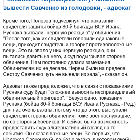
вывести Савченко из голодовки, - адвокат
Кроме того, Полозов подчеркнул, что показания
свидетеля защиты бойца 80-й бригады ВСУ Ивана
Руснака вызвали "нервную реакцию" у обвинения.
"После того, как их свидетели говорили одинаковые
вещи, приходит свидетель и говорит противоположные
вещи. Это вызвало у них нервную реакцию, они
пытались давить на него, и суд подыгрывал стороне
обвинения. Нам постоянно делали замечания.
Обвинителям их не делали. Нервы были на пределе.
Сестру Савченко чуть не вывели из зала", - сказал он.
Адвокат также предположил, что в связи с показаниями
Руснака суду будет "сложнее выносить несправедливый
обвинительный приговор". "Безусловно, показания
Руснака (бойца 80-й бригады ВСУ Ивана Руснака. - Ред.)
для нас очень важны, потому что до этого выступали
свидетели стороны обвинения, тоже военнослужащие,
но со стороны боевиков. И сейчас была возможность
предоставить суду альтернативный взгляд на те
события. Он сказал важные вещи. Во-первых, что
Надежда Савченко была без рюкзака, в котором якобы