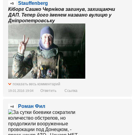
Stauffenberg
+5
Кіборг Сашко Черніков загинув, захищаючи
ДАП. Тепер його іменем названо вулицю у
Дніпропетровську
показать весь комментарий
Ответить
Ссылка
19.01.2016 19:04
Роман Фил
+4