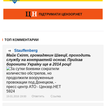
ТОП КОММЕНТАРИИ
Stauffenberg
+8
Майк Скілт, громадянин Швеції, проходить
службу на контрактній основі. Приїхав
боронити Україну ще в 2014 році!
Ответить
Ссылка
19.01.2016 19:00