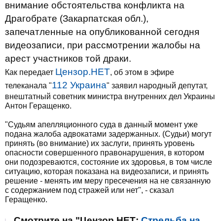
внимание обстоятельства конфликта на
Драгобрате (Закарпатская обл.),
запечатленные на опубликованной сегодня
видеозаписи, при рассмотрении жалобы на
арест участников той драки.
Цензор.НЕТ
Как передает
, об этом в эфире
112 Украина
телеканала "
" заявил народный депутат,
внештатный советник министра внутренних дел Украины
Антон Геращенко.
"Судьям апелляционного суда в данный момент уже
подана жалоба адвокатами задержанных. (Судьи) могут
принять (во внимание) их заслуги, принять уровень
опасности совершенного правонарушения, в котором
они подозреваются, состояние их здоровья, в том числе
ситуацию, которая показана на видеозаписи, и принять
решение - менять им меру пресечения на не связанную
с содержанием под стражей или нет", - сказал
Геращенко.
Смотрите на "Цензор.НЕТ:
Стрельба на