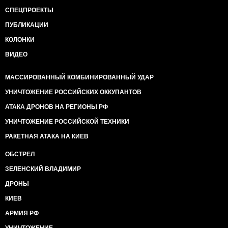
адвокатов оказывают огромное давление, они уже
СПЕЦПРОЕКТЫ
об этом заявили. Где прокуратура? Почему такое
выборочное "правосудие"? Это самые
ПУБЛИКАЦИИ
элементарные вопросы, которые показывают, что
КОЛОНКИ
происходит не следствие, а фарс.
Савчук в своем посте-расследовании обратился с
ВИДЕО
призывом к правоохранителям и общественности
посмотреть на ситуацию объективно и обратить
МАССИРОВАННЫЙ КОМБИНИРОВАННЫЙ УДАР
внимание на личности владельцев турбазы "Хата
Магната" - отца и сына Бадзюков, у которых, по его
УНИЧТОЖЕНИЕ РОССИЙСКИХ ОККУПАНТОВ
словам, оказалось темное прошлое.
АТАКА ДРОНОВ НА РЕГИОНЫ РФ
"Даже поверхностный взгляд на этих людей
доказывает, что это типичные бандюки. Поэтому я с
УНИЧТОЖЕНИЕ РОССИЙСКОЙ ТЕХНИКИ
уверенностью могу утверждать, что нападавшими
РАКЕТНАЯ АТАКА НА КИЕВ
были именно они - владельцы "Хата Магната", -
написал Савчук.
ОБСТРЕЛ
ЗЕЛЕНСКИЙ ВЛАДИМИР
ДРОНЫ
КИЕВ
АРМИЯ РФ