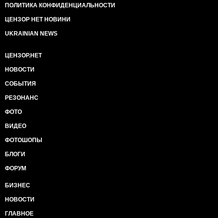
закрадывается подозрение, что это политический
ПОЛИТИКА КОНФИДЕНЦИАЛЬНОСТИ
заказ", - говорится в тексте.
Савчук подчеркнул, что задержанные на месте
ЦЕНЗОР НЕТ НОВИНИ
происшествия бойцы ПС были доставлены в суд,
UKRAINIAN NEWS
несмотря на побои и огнестрельные ранения.
Спецназовец также отметил, что
ЦЕНЗОР.НЕТ
правоохранительные органы избегают огласки о
том, что бойцов ПС жестоко избили на турбазе.
НОВОСТИ
Также Савчук считает, что отец и сын Бадзюки не
СОБЫТИЯ
могут называться потерпевшими в том конфликте:
"Кто является "потерпевшими", к чему привели так
РЕЗОНАНС
называемые "хулиганские" действия? Выводы
врачей и т.д.? Почему не привлекаются к
ФОТО
ответственности так называемые потерпевшие,
ВИДЕО
применившие огнестрельное оружие и ранившие
представителей "Правого сектора?" - написал
ФОТОШОПЫ
Савчук.
БЛОГИ
Спецназовец сообщил, что знает хорошо двух
бойцов ПС, которые были избиты в тот роковой
ФОРУМ
день. По их словам, "к ним применялись пытки". Но
БИЗНЕС
эти обстоятельства, как написал Савчук, полиция не
расследует.
НОВОСТИ
"Где непосредственные доказательства, видео или
свидетельство независимых свидетелей? На
ГЛАВНОЕ