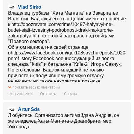
Vlad Sirko
+40
Владелец турбазы "Хата Магната" на Закарпатье
Валентин Бадзюк и его сын Денис имеют отношение
к http://obozrevatel.com/crime/10497-halyavyi-ne-
budet-stali-izvestnyi-podrobnosti-draki-na-kurorte-
zakarpatya.htm жестокой расправе над бойцами
"Правого сектора".
Об этом написал на своей странице
вhttps://www.facebook.com/igor108savchuk/posts/10208
pnref=story Facebook военнослужащий из полка
спецназа "Київ" и батальона "Київ-2" Игорь Савчук.
По его словам, Бадзюк-младший не только
причастен к получившему громкую огласку
инциденту, но также находится в розыске
поhttp://obozrevatel.com/tag/rodovid-bank.htm делу об
показать весь комментарий
афере с банком "Родовід" .
Ответить
Ссылка
19.01.2016 20:00
"Совместными усилиями продолжили
расследование по событиям в Драгобрате. Там
Artur Sds
такой гадюшник. Хозяин - Бадзюк, В розыске! Он
+25
подельник Шепелева. Обокрали банк "Родовід".
Любуйтесь. Организатор антимайдана Андріїв, он
Собственно, эта "Хата Магната" тоже на эти деньги
же
владелец Хаты Магната в Драгобрате.
мер
построена", - написал Савчук.
Ужгорода
Спецназовец отметил, что к афере с банком