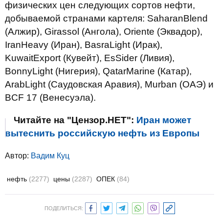
физических цен следующих сортов нефти,
добываемой странами картеля: SaharanBlend
(Алжир), Girassol (Ангола), Oriente (Эквадор),
IranHeavy (Иран), BasraLight (Ирак),
KuwaitExport (Кувейт), EsSider (Ливия),
BonnyLight (Нигерия), QatarMarine (Катар),
ArabLight (Саудовская Аравия), Murban (ОАЭ) и
BCF 17 (Венесуэла).
Читайте на "Цензор.НЕТ":
Иран может
вытеснить российскую нефть из Европы
Автор:
Вадим Куц
нефть
(2277)
цены
(2287)
ОПЕК
(84)
ПОДЕЛИТЬСЯ: