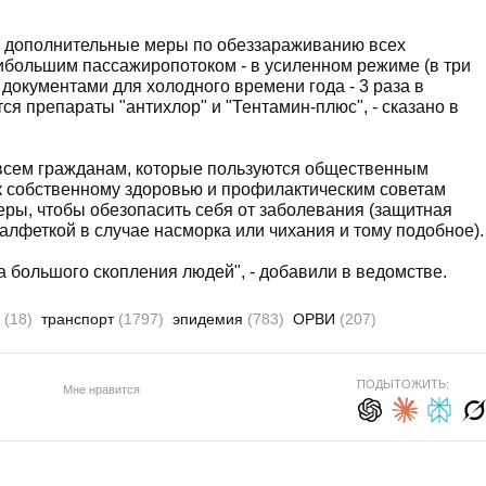
ы дополнительные меры по обеззараживанию всех
аибольшим пассажиропотоком - в усиленном режиме (в три
документами для холодного времени года - 3 раза в
ся препараты "антихлор" и "Тентамин-плюс", - сказано в
всем гражданам, которые пользуются общественным
 к собственному здоровью и профилактическим советам
еры, чтобы обезопасить себя от заболевания (защитная
лфеткой в ​​случае насморка или чихания и тому подобное).
а большого скопления людей", - добавили в ведомстве.
а
(18)
транспорт
(1797)
эпидемия
(783)
ОРВИ
(207)
ПОДЫТОЖИТЬ:
Мне нравится