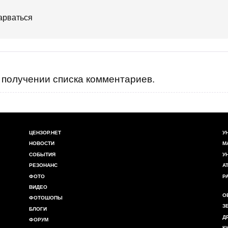
арваться
получении списка комментариев.
ЦЕНЗОР.НЕТ
У
НОВОСТИ
М
СОБЫТИЯ
У
РЕЗОНАНС
А
ФОТО
Р
ВИДЕО
О
ФОТОШОПЫ
З
БЛОГИ
Д
ФОРУМ
К