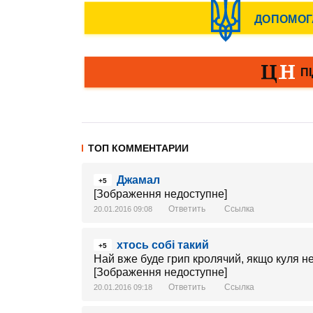
ТОП КОММЕНТАРИИ
Джамал
+5
[Зображення недоступне]
Ответить
Ссылка
20.01.2016 09:08
хтось собі такий
+5
Най вже буде грип кролячий, якщо куля н
[Зображення недоступне]
Ответить
Ссылка
20.01.2016 09:18