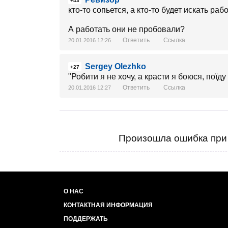
+43
кто-то сопьется, а кто-то будет искать ра
А работать они не пробовали?
Ответить
Ссылка
20.01.2016 12:26
Sergey Olezhko
+27
"Робити я не хочу, а красти я боюся, поїду
Ответить
Ссылка
20.01.2016 12:27
Произошла ошибка при 
О НАС
КОНТАКТНАЯ ИНФОРМАЦИЯ
ПОДДЕРЖАТЬ