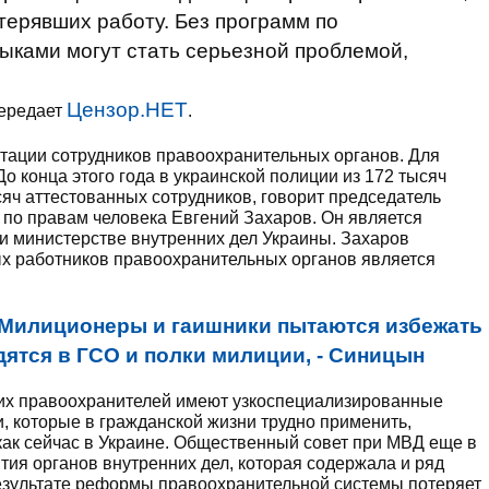
ерявших работу. Без программ по
ыками могут стать серьезной проблемой,
Цензор.НЕТ
передает
.
тации сотрудников правоохранительных органов. Для
о конца этого года в украинской полиции из 172 тысяч
сяч аттестованных сотрудников, говорит председатель
 по правам человека Евгений Захаров. Он является
и министерстве внутренних дел Украины. Захаров
ых работников правоохранительных органов является
Милиционеры и гаишники пытаются избежать
дятся в ГСО и полки милиции, - Синицын
их правоохранителей имеют узкоспециализированные
 которые в гражданской жизни трудно применить,
как сейчас в Украине. Общественный совет при МВД еще в
тия органов внутренних дел, которая содержала и ряд
результате реформы правоохранительной системы потеряет