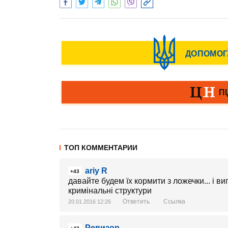
ТОП КОММЕНТАРИИ
ariy R
+43
давайте будем їх кормити з ложечки... і ви
кримінальні структури
Ответить
Ссылка
20.01.2016 12:26
Ревизор