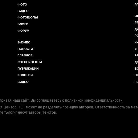
ФОТО
Р
ВИДЕО
О
ФОТОШОПЫ
З
БЛОГИ
Д
ФОРУМ
Р
БИЗНЕС
К
НОВОСТИ
У
ГЛАВНОЕ
А
СПЕЦПРОЕКТЫ
Д
ПУБЛИКАЦИИ
В
КОЛОНКИ
П
ВИДЕО
Г
ривая наш сайт, Вы соглашаетесь с
политикой конфиденциальности
.
я Цензор.НЕТ может не разделять позицию авторов. Ответственность за ма
ле "Блоги" несут авторы текстов.