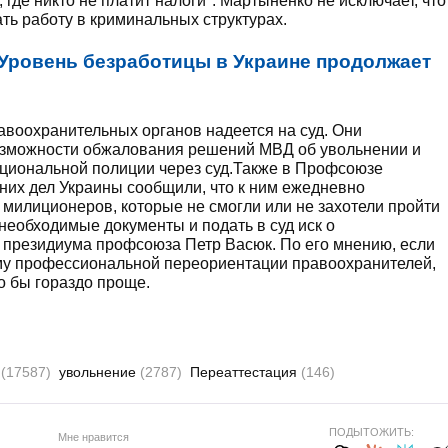
где никто не платит налоги". Мартыненко не исключает, что
ать работу в криминальных структурах.
Уровень безработицы в Украине продолжает
воохранительных органов надеется на суд. Они
возможности обжалования решений МВД об увольнении и
ациональной полиции через суд.Также в Профсоюзе
них дел Украины сообщили, что к ним ежедневно
милиционеров, которые не смогли или не захотели пройти
необходимые документы и подать в суд иск о
н президиума профсоюза Петр Васюк. По его мнению, если
му профессиональной переориентации правоохранителей,
о бы гораздо проще.
я
(17587)
увольнение
(2787)
Переаттестация
(146)
ПОДЫТОЖИТЬ:
Мне нравится