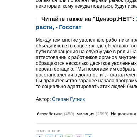
сопьются или пополнят черный рынок труда, 
некоторые, кому некуда податься, будут иск
Читайте также на "Цензор.НЕТ":
расти, - Госстат
Между тем многие уволенные работники пра
объединяются в соцсетях, где обсуждают 
пути возвращения на службу уже в ряды Н
аттестованных работников органов внутрен
обращаются несколько десятков уволенных 
переаттестацию. "Мы помогаем им собрать 
восстановлении в должности", - сказал чле
бы правительство заранее начало програм
то социально адаптировать этих людей был
Автор:
Степан Гутник
безработица
(450)
милиция
(2699)
Нацполици
ПОДЕЛИТЬСЯ: