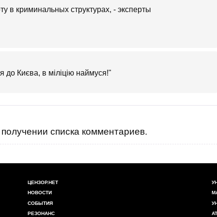
боту в криминальных структурах, - эксперты
 я до Києва, в міліцію наймуся!"
получении списка комментариев.
ЦЕНЗОР.НЕТ
У
НОВОСТИ
М
СОБЫТИЯ
У
РЕЗОНАНС
А