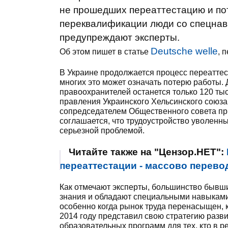
не прошедших переаттестацию и пот
переквалификации люди со спецнав
предупреждают эксперты.
Deutsche welle
Об этом пишет в статье
, 
В Украине продолжается процесс переаттес
многих это может означать потерю работы. Д
правоохранителей останется только 120 ты
правления Украинского Хельсинского союза
сопредседателем Общественного совета пр
соглашается, что трудоустройство уволенн
серьезной проблемой.
Читайте также на "Цензор.НЕТ":
переаттестации - массово перево
Как отмечают эксперты, большинство бывш
знания и обладают специальными навыками,
особенно когда рынок труда перенасыщен, 
2014 году представил свою стратегию разви
образовательных программ для тех, кто в 