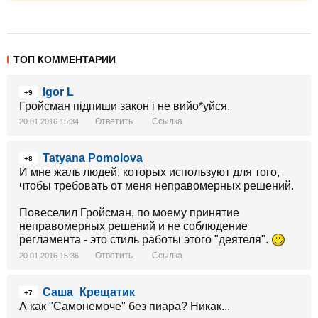
ТОП КОММЕНТАРИИ
Igor L
+9
Гройсман підпиши закон і не вийо*уйся.
Ответить
Ссылка
20.01.2016 15:34
Tatyana Pomolova
+8
И мне жаль людей, которых используют для того,
чтобы требовать от меня неправомерных решений.
Повеселил Гройсман, по моему принятие
неправомерных решений и не соблюдение
регламента - это стиль работы этого "деятеля".
Ответить
Ссылка
20.01.2016 15:36
Саша_Крещатик
+7
А как "Самонемоче" без пиара? Никак...