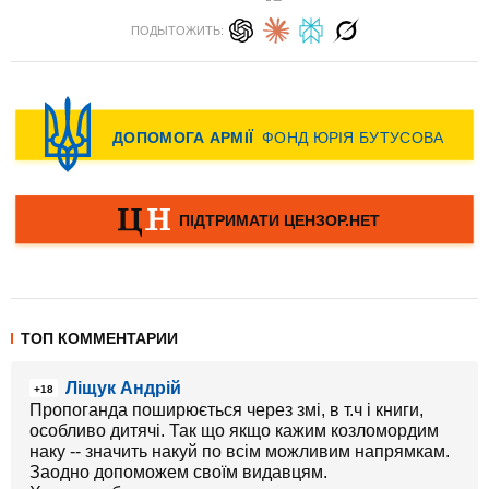
ПОДЫТОЖИТЬ:
ТОП КОММЕНТАРИИ
Ліщук Андрій
+18
Пропоганда поширюється через змі, в т.ч і книги,
особливо дитячі. Так що якщо кажим козломордим
наку -- значить накуй по всім можливим напрямкам.
Заодно допоможем своїм видавцям.