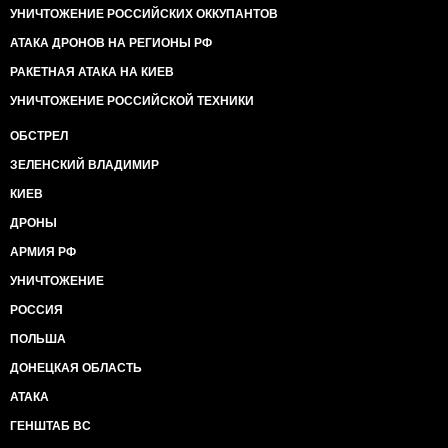
УНИЧТОЖЕНИЕ РОССИЙСКИХ ОККУПАНТОВ
именно церковь. Ну, ничего, поймете и это со
временем.
АТАКА ДРОНОВ НА РЕГИОНЫ РФ
И, да - отдельная строчка в квитанции по оплате на
РАКЕТНАЯ АТАКА НА КИЕВ
храм - это уж как пить дать. Мэрия Электростали,
придумавшая эту духовную инновацию, вас научит.
УНИЧТОЖЕНИЕ РОССИЙСКОЙ ТЕХНИКИ
Да, кстати, раз уж про квитанции заговорили. У нас
ОБСТРЕЛ
тут еще и реформа ЖКХ идет. Уже лет десять. и
ЗЕЛЕНСКИЙ ВЛАДИМИР
только-только вышла на новый круг. Так вот,
квитанция за квартиру у вас скоро будет тысяч пять
КИЕВ
примерно.
ДРОНЫ
Да, а льготы-то! Льготы вам уже монетизировали?
Нет? Ну… Прям даже завидую. Сколько вас
АРМИЯ РФ
открытий чудных еще ожидает. Кстати, учения по
УНИЧТОЖЕНИЕ
теме "разгон толпы недовольных пенсионеров"
наша дивизия Дзержинского проводила уже лет
РОССИЯ
пять назад. Думаю, они вашему "Беркуту" опыт
передадут с радостью.
ПОЛЬША
ДОНЕЦКАЯ ОБЛАСТЬ
Ну, про такие мелочи, как оттяпывание самых
лакомых кусков земли под дворцы и коттеджи,
АТАКА
передел бизнеса - всего! - сносы и поджоги жилых
ГЕНШТАБ ВС
домов под строительство торговых центров и