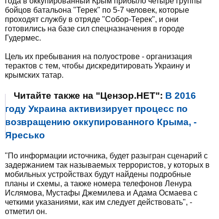
года в оккупированный Крым прибыло четыре группы
бойцов батальона "Терек" по 5-7 человек, которые
проходят службу в отряде "Собор-Терек", и они
готовились на базе сил спецназначения в городе
Гудермес.
Цель их пребывания на полуострове - организация
терактов с тем, чтобы дискредитировать Украину и
крымских татар.
Читайте также на "Цензор.НЕТ":
В 2016
году Украина активизирует процесс по
возвращению оккупированного Крыма, -
Яресько
"По информации источника, будет разыгран сценарий с
задержанием так называемых террористов, у которых в
мобильных устройствах будут найдены подробные
планы и схемы, а также номера телефонов Ленура
Ислямова, Мустафы Джемилева и Адама Осмаева с
четкими указаниями, как им следует действовать", -
отметил он.