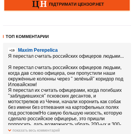
ТОП КОММЕНТАРИИ
Maxim Perepelica
+19
Я перестал считать российских офицеров людьми...
Я перестал считать российских офицеров людьми,
когда дав слово офицера, они пропустили наши
окружённые колонны через " зелёный" коридор под
Иловайском!
Я перестал их считать офицерами, когда погибших
"заблудившихся" псковских десантов, и
мотострелков из Чечни, начали хоронить как собак
без имени без отпевания на картофельных полях
под ростовом!Но самую большую низость, которую
сделало российское офицерье, это пришли
попросить, дать возможность убрать 200-ых и 300-
ых, в подвале нового терминала в ДАПе, и
показать весь комментарий