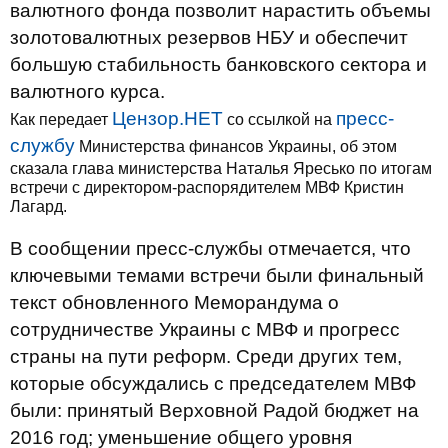
валютного фонда позволит нарастить объемы
золотовалютных резервов НБУ и обеспечит
большую стабильность банковского сектора и
валютного курса.
Цензор.НЕТ
пресс-
Как передает
со ссылкой на
службу
Министерства финансов Украины, об этом
сказала глава министерства Наталья Яресько по итогам
встречи с директором-распорядителем МВФ Кристин
Лагард.
В сообщении пресс-службы отмечается, что
ключевыми
темами встречи
были
финальный
текст
обновленного
Меморандума
о
сотрудничестве
Украины
с
МВФ
и
прогресс
страны
на пути реформ.
Среди
других
тем
,
которые обсуждались
с председателем
МВФ
были
:
принятый
Верховной
Радой
бюджет
на
2016 год
;
уменьшение
общего
уровня