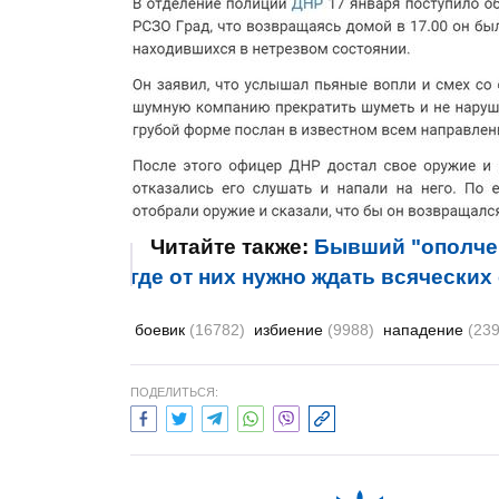
Читайте также:
Бывший "ополчен
где от них нужно ждать всячески
боевик
(16782)
избиение
(9988)
нападение
(239
ПОДЕЛИТЬСЯ: