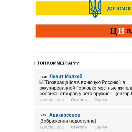
ТОП КОММЕНТАРИИ
Левит Малхей
+118
Ответить
Ссылка
22.01.2016 13:04
Авакарсенов
+93
[Зображення недоступне]
Ответить
Ссылка
22.01.2016 13:05