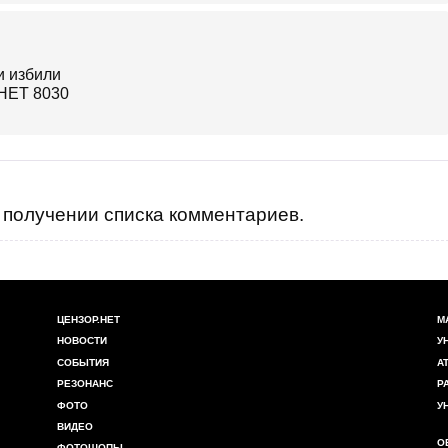
получении списка комментариев.
ЦЕНЗОР.НЕТ
М
НОВОСТИ
У
СОБЫТИЯ
А
РЕЗОНАНС
Р
ФОТО
У
ВИДЕО
О
ФОТОШОПЫ