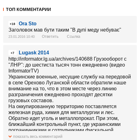
ТОП КОММЕНТАРИИ
Ora Sto
+18
Заголовок мав бути таким "В дупі меду небуває"
Ответить
Ссылка
23.01.2016 10:40
Lugask 2014
+7
http://informator.lg.ua/archives/140688 Грузооборот с
"ЛНР": до шестиста тысяч тонн ежедневно (видео
InformatorTV)
Украинские военные, несущие службу на передовой
в селе Орехово Луганской области обратили наше
внимание на то, что в этом месте через линию
разграничения ежедневно проходят десятки
грузовых составов.
На оккупированную территорию поставляется
железная руда, химия для металлургии и лес.
Обратно идет уголь и металлопрокат. При этом,
ближайший контрольный пункт, где украинскими
пограничниками и сотрудниками фискальной
службы проводится проверка принимаемых грузов,
показать весь комментарий