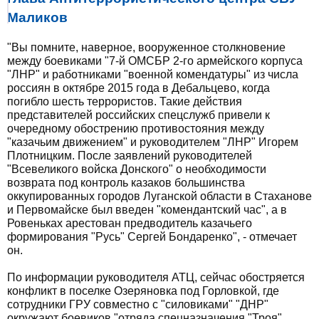
Маликов
"Вы помните, наверное, вооруженное столкновение
между боевиками "7-й ОМСБР 2-го армейского корпуса
"ЛНР" и работниками "военной комендатуры" из числа
россиян в октябре 2015 года в Дебальцево, когда
погибло шесть террористов. Такие действия
представителей российских спецслужб привели к
очередному обострению противостояния между
"казачьим движением" и руководителем "ЛНР" Игорем
Плотницким. После заявлений руководителей
"Всевеликого войска Донского" о необходимости
возврата под контроль казаков большинства
оккупированных городов Луганской области в Стаханове
и Первомайске был введен "комендантский час", а в
Ровеньках арестован предводитель казачьего
формирования "Русь" Сергей Бондаренко", - отмечает
он.
По информации руководителя АТЦ, сейчас обостряется
конфликт в поселке Озеряновка под Горловкой, где
сотрудники ГРУ совместно с "силовиками" "ДНР"
окружают боевиков "отряда спецназначения "Троя",