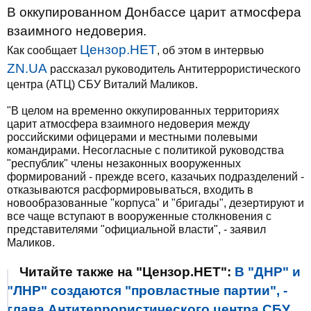
В оккупированном Донбассе царит атмосфера
взаимного недоверия.
Цензор.НЕТ
Как сообщает
, об этом в интервью
ZN.UA
рассказал руководитель Антитеррористического
центра (АТЦ) СБУ Виталий Маликов.
"В целом на временно оккупированных территориях
царит атмосфера взаимного недоверия между
российскими офицерами и местными полевыми
командирами. Несогласные с политикой руководства
"республик" члены незаконных вооруженных
формирований - прежде всего, казачьих подразделений -
отказываются расформировываться, входить в
новообразованные "корпуса" и "бригады", дезертируют и
все чаще вступают в вооруженные столкновения с
представителями "официальной власти", - заявил
Маликов.
Читайте также на "Цензор.НЕТ":
В "ДНР" и
"ЛНР" создаются "провластные партии", -
глава Антитеррористического центра СБУ