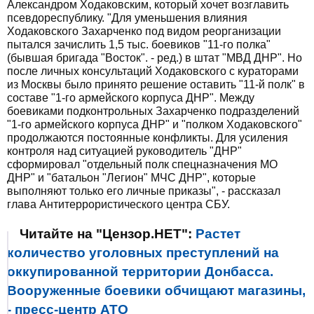
Александром Ходаковским, который хочет возглавить
псевдореспублику. "Для уменьшения влияния
Ходаковского Захарченко под видом реорганизации
пытался зачислить 1,5 тыс. боевиков "11-го полка"
(бывшая бригада "Восток". - ред.) в штат "МВД ДНР". Но
после личных консультаций Ходаковского с кураторами
из Москвы было принято решение оставить "11-й полк" в
составе "1-го армейского корпуса ДНР". Между
боевиками подконтрольных Захарченко подразделений
"1-го армейского корпуса ДНР" и "полком Ходаковского"
продолжаются постоянные конфликты. Для усиления
контроля над ситуацией руководитель "ДНР"
сформировал "отдельный полк спецназначения МО
ДНР" и "батальон "Легион" МЧС ДНР", которые
выполняют только его личные приказы", - рассказал
глава Антитеррористического центра СБУ.
Читайте на "Цензор.НЕТ":
Растет
количество уголовных преступлений на
оккупированной территории Донбасса.
Вооруженные боевики обчищают магазины,
- пресс-центр АТО