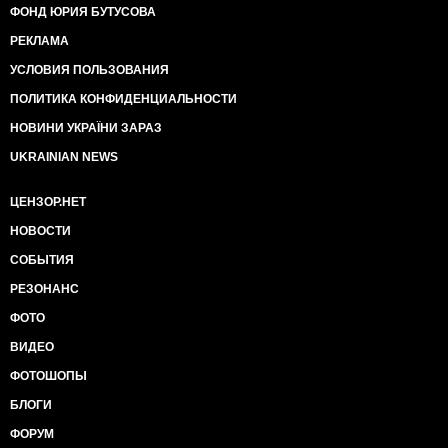
ФОНД ЮРИЯ БУТУСОВА
Среди станций назначения часто фигурирует
закарпатский Чоп. В Светланово составы делают
РЕКЛАМА
техническую остановку. Контроль пограничной и
УСЛОВИЯ ПОЛЬЗОВАНИЯ
фискальной служб осуществляется еще на 15
километров дальше от линии разграничения - на
ПОЛИТИКА КОНФИДЕНЦИАЛЬНОСТИ
маленькой, отдаленной от основных автодорог
станции Нырково.
НОВИНИ УКРАЇНИ ЗАРАЗ
Мы отправились туда, чтобы увидеть, как
UKRAINIAN NEWS
происходит эта процедура и получить ответ на
вопрос, почему контрольный пункт расположен так
ЦЕНЗОР.НЕТ
далеко от линии фронта. Ни то, ни другое нам не
удалось - пограничники, дежурившие на станции
НОВОСТИ
Нырково категорически запретили нам снимать
СОБЫТИЯ
территорию КП и отказались давать какие-либо
комментарии. Ссылаясь на запрет начальства, не
РЕЗОНАНС
захотела ответить на наши вопросы и дежурная по
станции, добавив от себя, что, комментируя, "можно
ФОТО
вляпатся так, что потом не отмоешься".
ВИДЕО
Почему мобильные группы по противодействию
незаконному перемещению грузов через линию
ФОТОШОПЫ
соприкосновения так старательно выслеживают
БЛОГИ
легковые и малотоннажные автомобили, но не
обращают внимания на десятки тысяч тонн грузов,
ФОРУМ