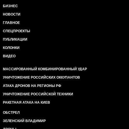
ежедневно следующих по железной дороге? Кто и
БИЗНЕС
на каком основании выдает разрешения на
перевозки, и кто обеспечивает безопасность
НОВОСТИ
грузового сообщения с оккупированными районами
Луганщины? На эти вопросы мы попытались
ГЛАВНОЕ
получить ответы в Луганской областной военно-
СПЕЦПРОЕКТЫ
гражданской администрации.
Назначенная встреча с главой ВГА Георгием Тукой
ПУБЛИКАЦИИ
так и не состоялась. Безрезультатно прождав его 4
КОЛОНКИ
часа мы попытались получить комментарий у его
заместителя, Юрия Клименко, в сферу
ВИДЕО
ответственности которого входят вопросы
пассажирстких и грузовых перевозок на территории
МАССИРОВАННЫЙ КОМБИНИРОВАННЫЙ УДАР
области. Юрий Клименко сначала заявил, что
грузовое сообщение с оккупированными
УНИЧТОЖЕНИЕ РОССИЙСКИХ ОККУПАНТОВ
территориями не осуществляется. Позднее уточнил,
АТАКА ДРОНОВ НА РЕГИОНЫ РФ
что ему об этом ничего не изветстно и отказался
комментировать.
УНИЧТОЖЕНИЕ РОССИЙСКОЙ ТЕХНИКИ
Законность грузового сообщения с так называемой
РАКЕТНАЯ АТАКА НА КИЕВ
"ЛНР" нам прокомментировал Дмитрий Плугин -
начальник управления по взаимодействию с
ОБСТРЕЛ
правоохранительными органами Луганской
ЗЕЛЕНСКИЙ ВЛАДИМИР
областной военно-гражданской администрации. По
его словам, областная ВЦА никак не влияет на этот