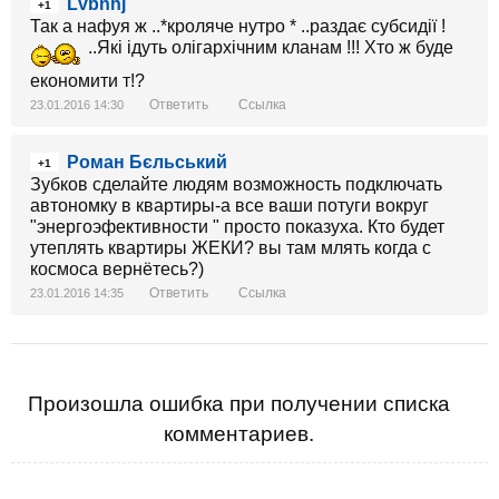
Lvbnhj
+1
Так а нафуя ж ..*кроляче нутро * ..раздає субсидії !
..Які ідуть олігархічним кланам !!! Хто ж буде
економити т!?
Ответить
Ссылка
23.01.2016 14:30
Роман Бєльський
+1
Зубков сделайте людям возможность подключать
автономку в квартиры-а все ваши потуги вокруг
"энергоэфективности " просто показуха. Кто будет
утеплять квартиры ЖЕКИ? вы там млять когда с
космоса вернётесь?)
Ответить
Ссылка
23.01.2016 14:35
Произошла ошибка при получении списка
комментариев.