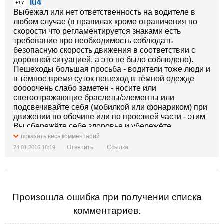
lu4
+17
Выбежал или нет ответственность на водителе в
любом случае (в правилах кроме ограничения по
скорости что регламентируется знаками есть
требование про необходимость соблюдать
безопасную скорость движения в соответствии с
дорожной ситуацией, а это не было соблюдено).
Пешеходы большая просьба - водители тоже люди и
в тёмное время суток пешеход в тёмной одежде
ооооочень слабо заметен - носите или
светоотражающие браслеты/элементы или
подсвечивайте себя (мобилкой или фонариком) при
движении по обочине или по проезжей части - этим
Вы сбережёте себе здоровье и убережёте
водителей от неприятностей.
показать весь комментарий
Ответить
Ссылка
24.01.2016 18:19
Произошла ошибка при получении списка
комментариев.