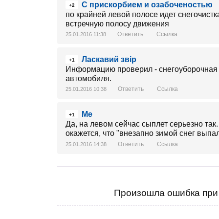
C прискорбием и озабоченостью
+2
по крайней левой полосе идет снегочистка
встречную полосу движения
Ответить
Ссылка
25.01.2016 11:38
Ласкавий звір
+1
Информацию проверил - снегоуборочная 
автомобиля.
Ответить
Ссылка
25.01.2016 10:38
Me
+1
Да, на левом сейчас сыплет серьезно так.
окажется, что "внезапно зимой снег выпа
Ответить
Ссылка
25.01.2016 14:38
Произошла ошибка при 